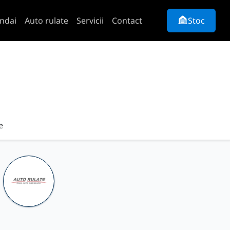
ndai
Auto rulate
Servicii
Contact
Stoc
e