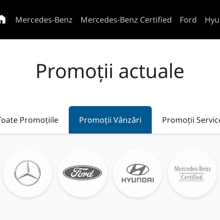
Mercedes-Benz
Mercedes-Benz Certified
Ford
Hyu
Promoții actuale
Toate Promoțiile
Promoții Vânzări
Promoții Servic