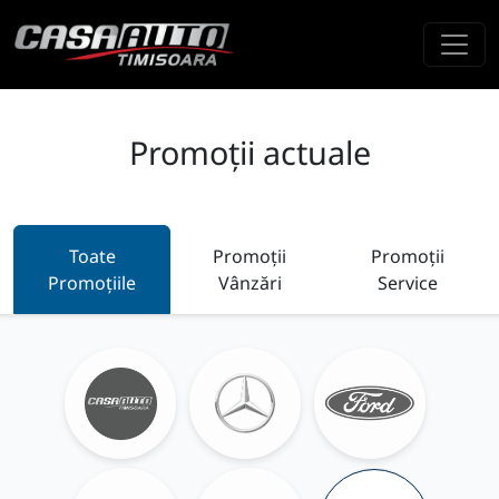
Promoții actuale
Toate
Promoții
Promoții
Promoțiile
Vânzări
Service