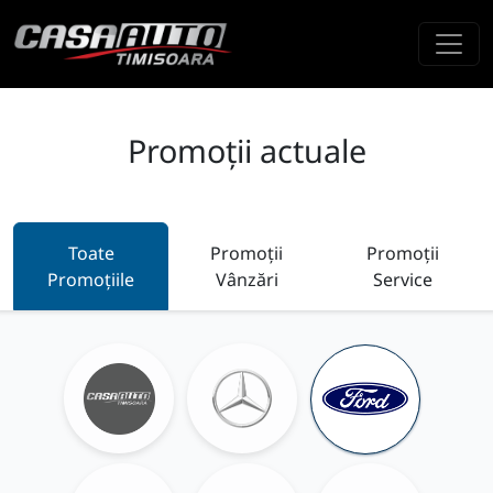
Promoții actuale
Toate
Promoții
Promoții
Promoțiile
Vânzări
Service