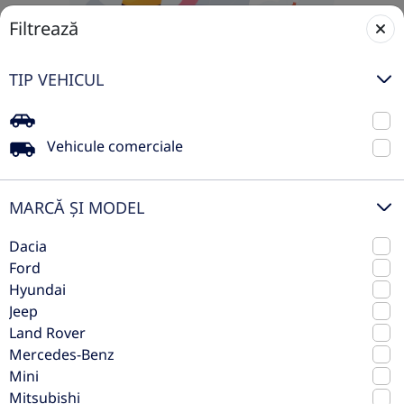
Filtrează
TIP VEHICUL
Vehicule comerciale
Nicio mașină disponibilă în acest
moment
MARCĂ ȘI MODEL
Nu am găsit rezultate pentru selecția ta, dar nu-ți face
Dacia
griji – adăugăm constant mașini noi în stoc. Ajustează
Ford
filtrele sau revino mai târziu pentru a descoperi cele
Hyundai
mai noi oferte.
Jeep
Land Rover
Restează filtrele
Mercedes-Benz
Mini
Mitsubishi