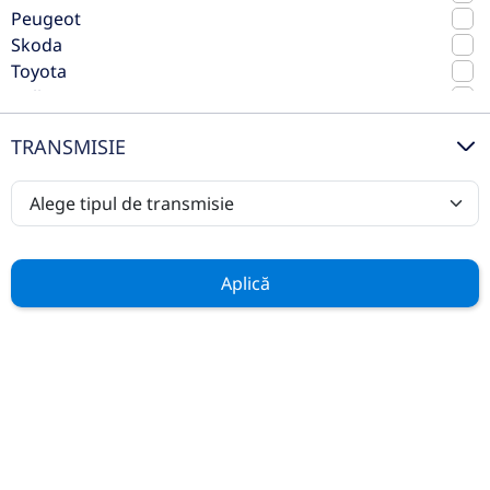
Peugeot
Skoda
Toyota
Volkswagen
Volvo
TRANSMISIE
Casa Auto Timisoara este Centru Autorizat
de Vanzari si Service pentru marcile
Mercedes-Benz
,
Ford
si
Hyundai
.
In aceeasi locatie vom oferi clientilor, pe
standuri separate, service pentru orice
Aplică
marca prin noul centru de excelenta
Bosch Car Service
.
Află mai multe
AUTOVEHICULE