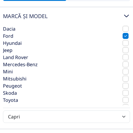
MARCĂ ȘI MODEL
Dacia
Ford
Hyundai
Jeep
Ford Capri 5 usi Select electric,
Land Rover
autonomie extinsă 286 CP AT RWD
Mercedes-Benz
Mini
2025
Automata
Mitsubishi
1 km
Spate
Peugeot
Electric
286 CP
Skoda
Toyota
Preț de listă
52.925€
Volkswagen
39.000€
Volvo
Vezi oferta
TVA inclus deductibil