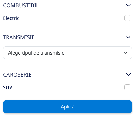
nou
COMBUSTIBIL
Electric
TRANSMISIE
CAROSERIE
Ford Capri 5 usi Premium
SUV
autonomie extinsă 286 CP AT RWD
2026
Automata
Aplică
1 km
Spate
Electric
286 CP