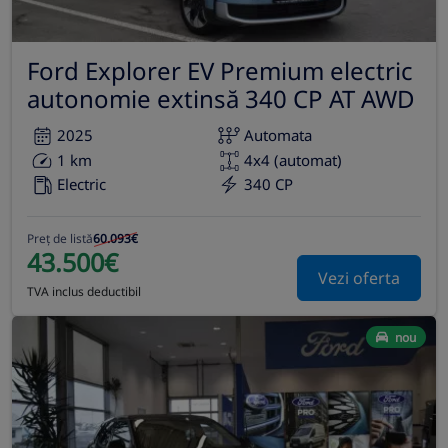
Ford Explorer EV Premium electric
autonomie extinsă 340 CP AT AWD
2025
Automata
1 km
4x4 (automat)
Electric
340 CP
Preț de listă
60.093€
43.500€
Vezi oferta
TVA inclus deductibil
nou