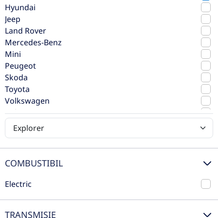
Hyundai
Jeep
Land Rover
Mercedes-Benz
Mini
Peugeot
Skoda
Toyota
Volkswagen
Volvo
Ford Explorer EV Premium electric
autonomie extinsă 340 CP AT AWD
2025
Automata
COMBUSTIBIL
1 km
4x4 (automat)
Electric
340 CP
Electric
Preț de listă
62.584€
46.500€
TRANSMISIE