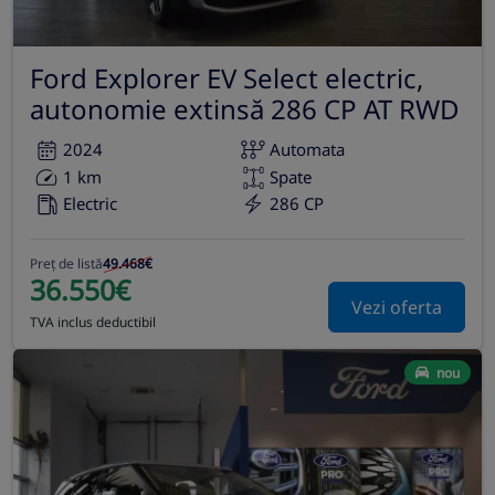
Ford Explorer EV Select electric,
autonomie extinsă 286 CP AT RWD
2024
Automata
1 km
Spate
Electric
286 CP
Preț de listă
49.468€
36.550€
Vezi oferta
TVA inclus deductibil
nou