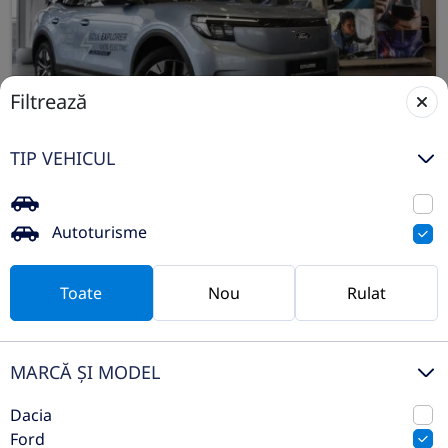
Filtrează
Ford Explorer EV 5 usi Select,
TIP VEHICUL
autonomie extinsă 286 CP AT RWD
2025
Automata
Autoturisme
1 km
Spate
Electric
286 CP
Toate
Nou
Rulat
Preț de listă
51.095€
37.300€
Vezi oferta
MARCĂ ȘI MODEL
TVA inclus deductibil
Dacia
nou
Ford