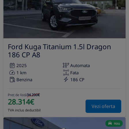
Ford Kuga Titanium 1.5l Dragon
186 CP A8
2025
Automata
1 km
Fata
Benzina
186 CP
Preț de listă
34.200€
28.314€
Vezi oferta
TVA inclus deductibil
nou