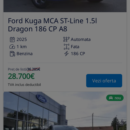
Ford Kuga MCA ST-Line 1.5l
Dragon 186 CP A8
2025
Automata
1 km
Fata
Benzina
186 CP
Preț de listă
36.285€
28.700€
Vezi oferta
TVA inclus deductibil
nou