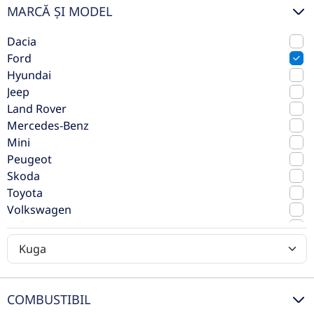
Vezi oferta
MARCĂ ȘI MODEL
TVA inclus deductibil
Dacia
rulat
Ford
Hyundai
Jeep
Land Rover
Mercedes-Benz
Mini
Peugeot
Skoda
Toyota
Volkswagen
Volvo
Ford Kuga MCA 5 usi ST-Line X 2.5l
Duratec PHEV 243 CP AT
2025
Automata
COMBUSTIBIL
1.100 km
Fata