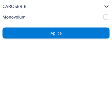
Mercedes Benz Certified
CAROSERIE
Auto Rulate
Monovolum
Stoc
GENERAL
Aplică
Contact
Service
Test Drive
Piese și Accesorii
Noutăți
Cariere
LEGAL
Politica Cookies