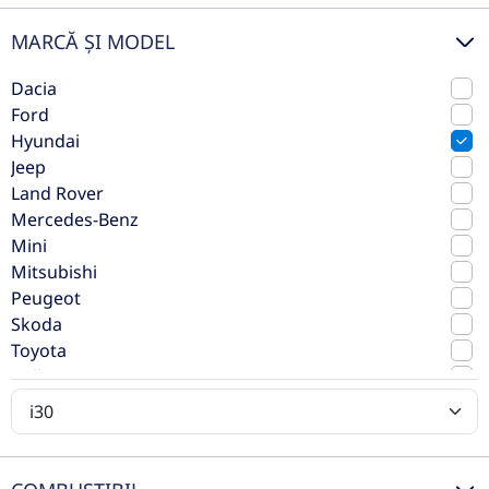
MARCĂ ȘI MODEL
Dacia
Ford
Hyundai
Jeep
Land Rover
Mercedes-Benz
Mini
Mitsubishi
Hyundai Noul i30 1.6T-GDi 150CP
Peugeot
7DCT Wagon Highway+
Skoda
Toyota
Automata (dublu
Volkswagen
2026
ambreiaj)
Volvo
0 km
Fata
Benzina
150 CP