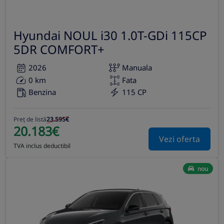
Hyundai NOUL i30 1.0T-GDi 115CP
5DR COMFORT+
2026
Manuala
0 km
Fata
Benzina
115 CP
Preț de listă
23.595€
20.183€
Vezi oferta
TVA inclus deductibil
nou