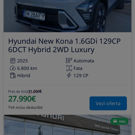
Hyundai New Kona 1.6GDi 129CP
6DCT Hybrid 2WD Luxury
2025
Automata
6.800 km
Fata
Hibrid
129 CP
Preț de listă
31.000€
27.990€
Vezi oferta
TVA inclus deductibil
nou