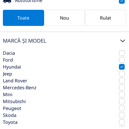
Autoturisme
TVA inclus deductibil
nou
Toate
Nou
Rulat
MARCĂ ȘI MODEL
Dacia
Ford
Hyundai
Jeep
Land Rover
Mercedes-Benz
Hyundai New Kona 1.6GDi 138CP
Mini
6DCT HYBRID 2WD PREMIUM N
Mitsubishi
Line
Peugeot
Skoda
2026
Automata
Toyota
2 km
Fata