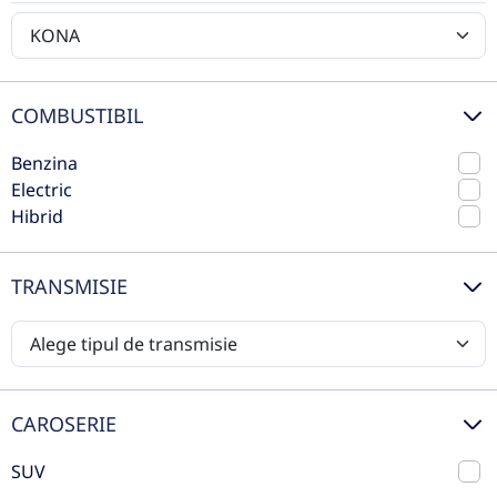
Volkswagen
Hibrid
138 CP
Volvo
Preț de listă
35.211€
29.681€
COMBUSTIBIL
Vezi oferta
TVA inclus deductibil
Benzina
nou
Electric
Hibrid
TRANSMISIE
CAROSERIE
SUV
Hyundai New Kona 1.6GDi 138CP