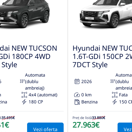
dai NEW TUCSON
Hyundai NEW TU
-GDi 180CP 4WD
1.6T-GDi 150CP 
Style
7DCT Style
Automata
Automa
6
(dublu
2026
(dublu
ambreiaj)
ambreia
m
4x4 (automat)
0 km
Fata
zina
180 CP
Benzina
150 C
ă
35.695€
Preț de listă
33.880€
41€
27.963€
Vezi oferta
Vez