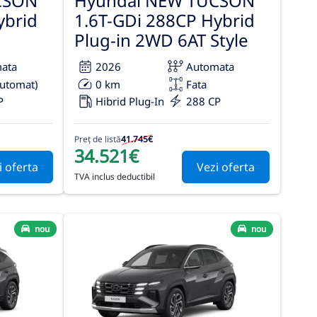
CSON
Hyundai NEW TUCSON
ybrid
1.6T-GDi 288CP Hybrid
Plug-in 2WD 6AT Style
ata
2026
Automata
automat)
0 km
Fata
P
Hibrid Plug-In
288 CP
Preț de listă
41.745€
34.521€
i oferta
Vezi oferta
TVA inclus deductibil
nou
nou