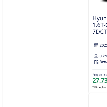
Hyun
1.6T
7DCT 
202
0 k
Ben
Preț de list
27.7
TVA inclus 