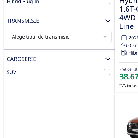
Hyun
Hibrid Plug-In
1.6T-
4WD 
TRANSMISIE
Line
202
0 k
Hibr
CAROSERIE
Preț de list
SUV
38.6
TVA inclus 