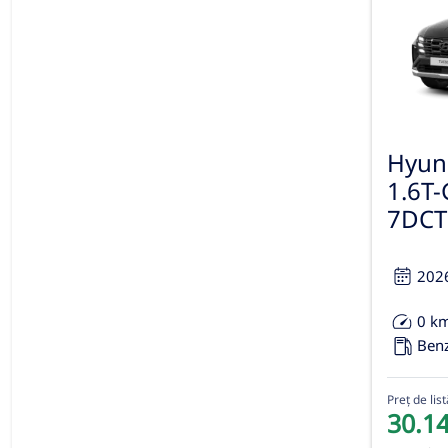
Hyun
1.6T
7DCT 
202
0 k
Ben
Preț de list
30.1