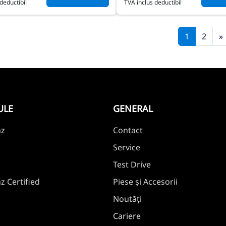
deductibil
TVA inclus deductibil
1
2
»
ULE
GENERAL
nz
Contact
Service
Test Drive
 Certified
Piese și Accesorii
Noutăți
Cariere