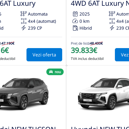
6AT Luxury
4WD 6AT Luxury N
6
Automata
2025
Autom
m
4x4 (automat)
0 km
4x4 (
id
239 CP
Hibrid
239 C
ă
47.190€
Preț de listă
48.400€
16€
39.833€
Vezi oferta
Vez
deductibil
TVA inclus deductibil
nou