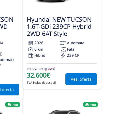
CSON
Hyundai NEW TUCSON
4WD
1.6T-GDi 239CP Hybrid
2WD 6AT Style
ta
2026
Automata
0 km
Fata
j)
Hibrid
239 CP
automat)
P
Preț de listă
38.720€
32.600€
Vezi oferta
TVA inclus deductibil
i oferta
nou
nou