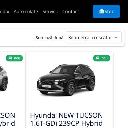
ndai
Auto rulate
Servicii
Contact
Stoc
Kilometraj crescător
Sortează după:
nou
nou
CSON
Hyundai NEW TUCSON
ybrid
1.6T-GDi 239CP Hybrid