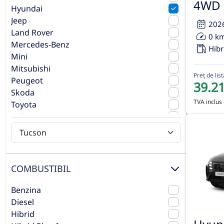
4WD 
Hyundai
Jeep
202
Land Rover
0 k
Mercedes-Benz
Hibr
Mini
Mitsubishi
Preț de list
Peugeot
39.2
Skoda
TVA inclus 
Toyota
Volkswagen
Volvo
COMBUSTIBIL
Benzina
Diesel
Hibrid