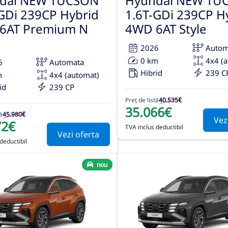
dai NEW TUCSON
Hyundai NEW TU
GDi 239CP Hybrid
1.6T-GDi 239CP H
6AT Premium N
4WD 6AT Style
2026
Autom
0 km
4x4 (
6
Automata
Hibrid
239 C
m
4x4 (automat)
id
239 CP
Preț de listă
40.535€
35.066€
ă
45.980€
Vez
72€
TVA inclus deductibil
Vezi oferta
deductibil
nou