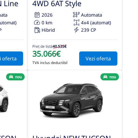
 Line
4WD 6AT Style
ata
2026
Automata
automat)
0 km
4x4 (automat)
P
Hibrid
239 CP
Preț de listă
40.535€
35.066€
i oferta
Vezi oferta
TVA inclus deductibil
nou
nou