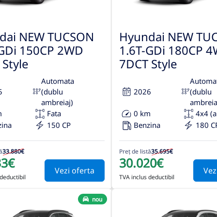
dai NEW TUCSON
Hyundai NEW TU
-GDi 150CP 2WD
1.6T-GDi 180CP 
Style
7DCT Style
Automata
Automa
5
(dublu
2026
(dublu
ambreiaj)
ambreia
m
Fata
0 km
4x4 (
zina
150 CP
Benzina
180 C
ă
33.880€
Preț de listă
35.695€
33€
30.020€
Vezi oferta
Vez
deductibil
TVA inclus deductibil
nou