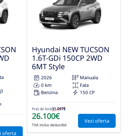
CSON
Hyundai NEW TUCSON
2WD
1.6T-GDi 150CP 2WD
6MT Style
ta
2026
Manuala
0 km
Fata
j)
Benzina
150 CP
P
Preț de listă
31.097€
26.100€
Vezi oferta
TVA inclus deductibil
i oferta