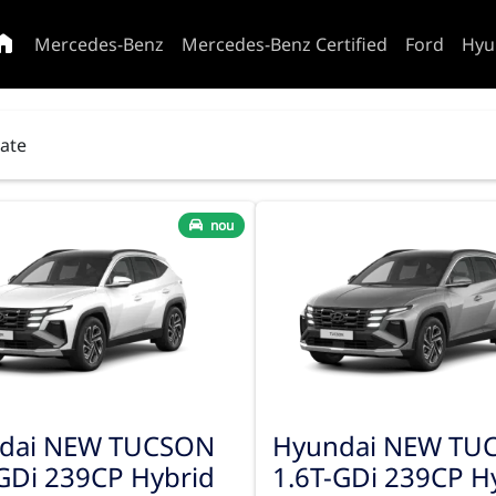
Mercedes-Benz
Mercedes-Benz Certified
Ford
Hyu
tate
nou
dai NEW TUCSON
Hyundai NEW TU
GDi 239CP Hybrid
1.6T-GDi 239CP H