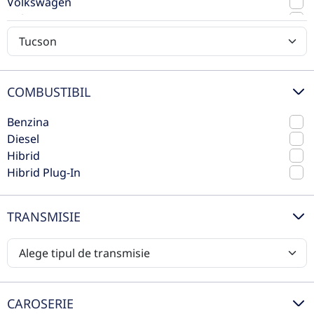
Volkswagen
ambreiaj)
Volvo
0 km
Fata
Benzina
150 CP
Preț de listă
33.880€
27.963€
COMBUSTIBIL
Vezi oferta
TVA inclus deductibil
Benzina
Diesel
nou
Hibrid
Hibrid Plug-In
TRANSMISIE
CAROSERIE