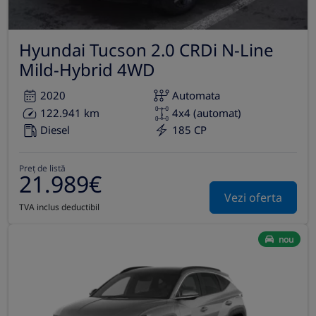
Hyundai Tucson 2.0 CRDi N-Line
Mild-Hybrid 4WD
2020
Automata
122.941 km
4x4 (automat)
Diesel
185 CP
Preț de listă
21.989€
Vezi oferta
TVA inclus deductibil
nou