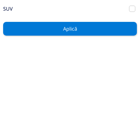
Hyundai NEW TUCSON 1.6T-GDi
SUV
180CP 4WD 7DCT Style
Aplică
Automata (dublu
2026
ambreiaj)
0 km
4x4 (automat)
Benzina
180 CP
Preț de listă
35.695€
30.020€
Vezi oferta
TVA inclus deductibil
nou