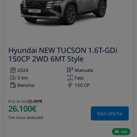
Hyundai NEW TUCSON 1.6T-GDi
150CP 2WD 6MT Style
2026
Manuala
0 km
Fata
Benzina
150 CP
Preț de listă
31.097€
26.100€
Vezi oferta
TVA inclus deductibil
nou