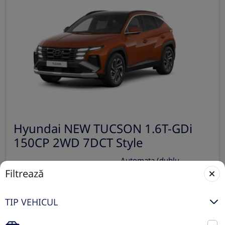
Hyundai NEW TUCSON 1.6T-GDi
150CP 2WD 7DCT Style
Automata (dublu
2025
ambreiaj)
Filtrează
0 km
Fata
Benzina
150 CP
TIP VEHICUL
Preț de listă
33.880€