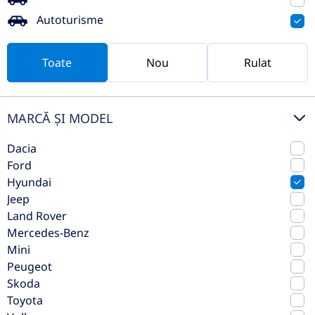
27.733€
Autoturisme
Vezi oferta
TVA inclus deductibil
Toate
Nou
Rulat
nou
MARCĂ ȘI MODEL
Dacia
Ford
Hyundai
Jeep
Land Rover
Mercedes-Benz
Mini
Hyundai NEW TUCSON 1.6T-GDi
Peugeot
150CP 2WD 7DCT Style
Skoda
Toyota
Automata (dublu
2026