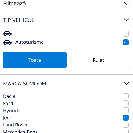
Filtrează
Jeep Wrangler 2.0 T-GDI Unlimited
TIP VEHICUL
Rubicon
2019
Automata
Autoturisme
49.756 km
4x4 (automat)
Benzina
272 CP
Toate
Rulat
Preț de listă
34.990€
Vezi oferta
MARCĂ ȘI MODEL
TVA inclus nedeductibil
Dacia
Ford
Hyundai
Jeep
Land Rover
Mercedes-Benz