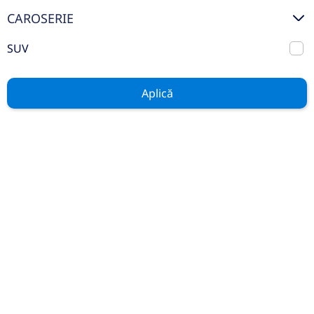
Mercedes Benz Certified
CAROSERIE
Auto Rulate
SUV
Stoc
Aplică
GENERAL
Contact
Service
Test Drive
Piese și Accesorii
Noutăți
Cariere
LEGAL
Politica Cookies