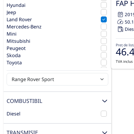
FAP 
Hyundai
Jeep
201
Land Rover
50.
Mercedes-Benz
Dies
Mini
Mitsubishi
Preț de list
Peugeot
46.
Skoda
TVA inclus
Toyota
Volkswagen
Volvo
COMBUSTIBIL
Diesel
TRANSMISIE