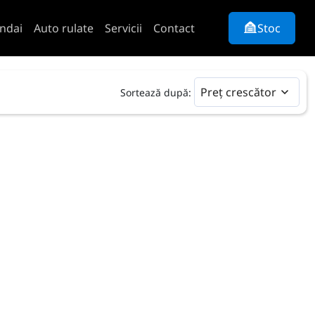
ndai
Auto rulate
Servicii
Contact
Stoc
Preț crescător
Sortează după: