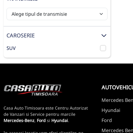
CAROSERIE
SUV
AUTOVEHIC
Mercedes Be
Casa Auto Timisoara este Centru Autorizat
Hyundai
de Vanzari si Service pentru marcile
Ford
Mercedes-Benz
,
Ford
si
Hyundai
.
Mercedes Benz
In aceeasi locatie vom oferi clientilor, pe