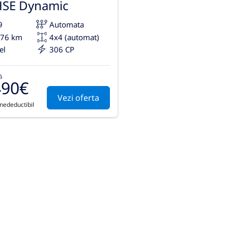
HSE Dynamic
9
Automata
176 km
4x4 (automat)
el
306 CP
ă
490€
Vezi oferta
 nedeductibil