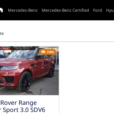
Mercedes-Benz
Mercedes-Benz Certified
Ford
Hyu
ate
rulat
 Rover Range
 Sport 3.0 SDV6