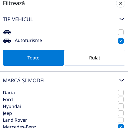
Filtrează
Mercedes-Benz AMG GT 4-door
TIP VEHICUL
Coupe
2022
Automata
Autoturisme
35.334 km
4x4 (automat)
Benzina
436 CP
Toate
Rulat
Preț de listă
87.553€
Vezi oferta
MARCĂ ȘI MODEL
TVA inclus deductibil
Dacia
Ford
Hyundai
Jeep
Land Rover
Mercedes-Benz