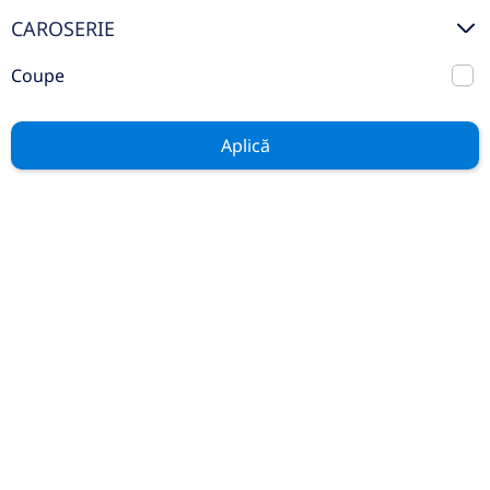
Mercedes Benz Certified
CAROSERIE
Auto Rulate
Coupe
Stoc
Aplică
GENERAL
Contact
Service
Test Drive
Piese și Accesorii
Noutăți
Cariere
LEGAL
Politica Cookies