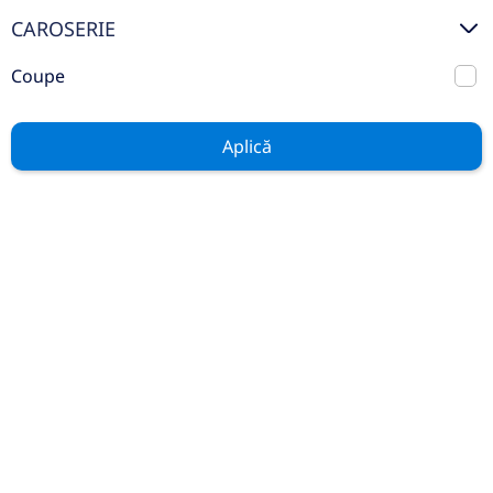
Mercedes Benz Certified
CAROSERIE
Auto Rulate
Coupe
Stoc
Aplică
GENERAL
Contact
Service
Test Drive
Piese și Accesorii
Noutăți
Cariere
LEGAL
Politica Cookies