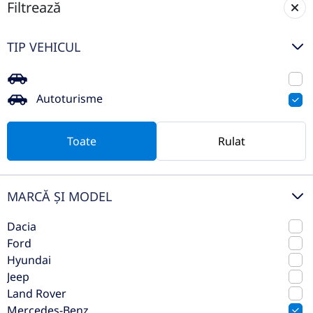
Filtrează
Mercedes-Benz AMG GT 4-door
TIP VEHICUL
Coupe
2022
Automata
Autoturisme
35.334 km
4x4 (automat)
Benzina
436 CP
Toate
Rulat
Preț de listă
87.553€
Vezi oferta
MARCĂ ȘI MODEL
TVA inclus deductibil
Dacia
Ford
Hyundai
Jeep
Land Rover
Mercedes-Benz