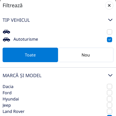
Filtrează
TIP VEHICUL
Mercedes-Benz Mercedes-AMG GT
43
Autoturisme
2026
Automata
Toate
Nou
6 km
Fata
Benzina
421 CP
MARCĂ ȘI MODEL
Preț de listă
165.081€
150.562€
Vezi oferta
Dacia
TVA inclus deductibil
Ford
Hyundai
Jeep
Land Rover