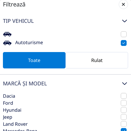
Filtrează
TIP VEHICUL
Mercedes-Benz CLA 200 4MATIC
Autoturisme
2025
Automata
5.000 km
4x4 (automat)
Toate
Rulat
Benzina
CP
Preț de listă
60.101€
51.909€
MARCĂ ȘI MODEL
Vezi oferta
TVA inclus deductibil
Dacia
Ford
Hyundai
Jeep
Land Rover