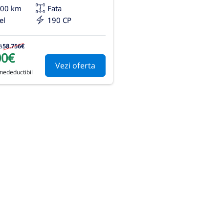
500 km
Fata
el
190 CP
ă
58.756€
00€
Vezi oferta
 nedeductibil