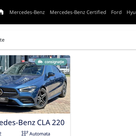
Mercedes-Benz
Mercedes-Benz Certified
Ford
Hyu
ate
consignație
edes-Benz CLA 220
2
Automata