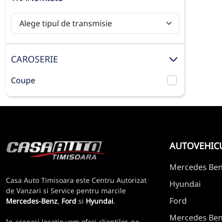
CAROSERIE
Coupe
AUTOVEHIC
Mercedes Be
Casa Auto Timisoara este Centru Autorizat
Hyundai
de Vanzari si Service pentru marcile
Ford
Mercedes-Benz
,
Ford
si
Hyundai
.
Mercedes Benz
In aceeasi locatie vom oferi clientilor, pe