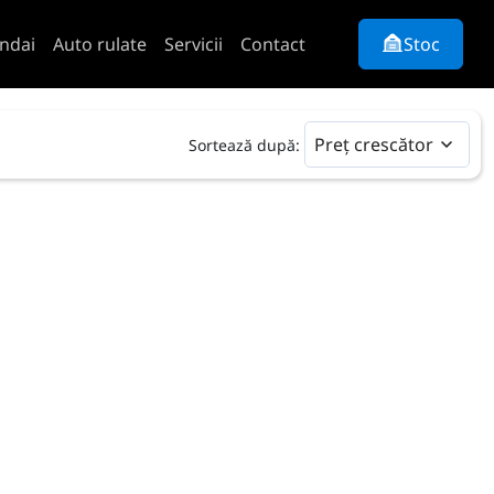
ndai
Auto rulate
Servicii
Contact
Stoc
Preț crescător
Sortează după: