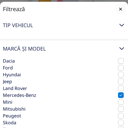
Filtrează
TIP VEHICUL
MARCĂ ȘI MODEL
Nicio mașină disponibilă în acest
Dacia
moment
Ford
Nu am găsit rezultate pentru selecția ta, dar nu-ți face
Hyundai
griji – adăugăm constant mașini noi în stoc. Ajustează
Jeep
filtrele sau revino mai târziu pentru a descoperi cele
Land Rover
mai noi oferte.
Mercedes-Benz
Mini
Restează filtrele
Mitsubishi
Peugeot
Skoda