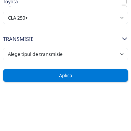
Toyota
Volkswagen
Volvo
TRANSMISIE
Casa Auto Timisoara este Centru Autorizat
de Vanzari si Service pentru marcile
Mercedes-Benz
,
Ford
si
Hyundai
.
In aceeasi locatie vom oferi clientilor, pe
standuri separate, service pentru orice
Aplică
marca prin noul centru de excelenta
Bosch Car Service
.
Află mai multe
AUTOVEHICULE