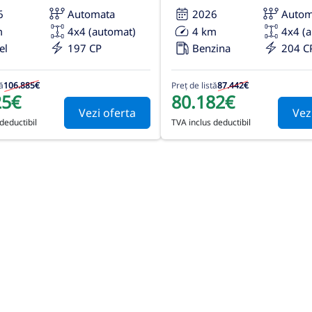
6
Automata
2026
Autom
m
4x4 (automat)
4 km
4x4 (
el
197 CP
Benzina
204 C
ă
106.885€
Preț de listă
87.442€
25€
80.182€
Vezi oferta
Vez
deductibil
TVA inclus deductibil