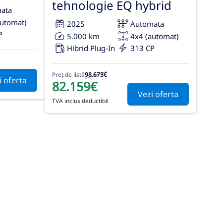
tehnologie EQ hybrid
ata
automat)
2025
Automata
P
5.000 km
4x4 (automat)
Hibrid Plug-In
313 CP
Preț de listă
98.673€
i oferta
82.159€
Vezi oferta
TVA inclus deductibil