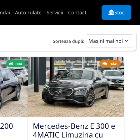
ndai
Auto rulate
Servicii
Contact
Stoc
Mașini mai noi
Sortează după:
nou
rulat
 200
Mercedes-Benz E 300 e
4MATIC Limuzina cu