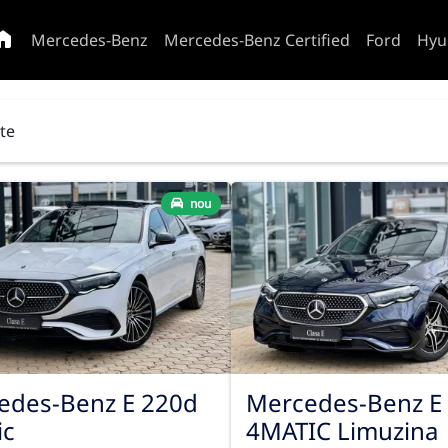
Mercedes-Benz
Mercedes-Benz Certified
Ford
Hyu
ate
nou
edes-Benz E 220d
Mercedes-Benz E
ic
4MATIC Limuzina