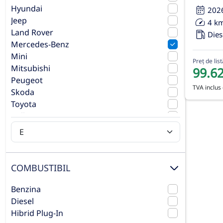
Hyundai
202
Jeep
4 k
Land Rover
Dies
Mercedes-Benz
Mini
Preț de list
Mitsubishi
99.6
Peugeot
TVA inclus 
Skoda
Toyota
Volkswagen
Volvo
COMBUSTIBIL
Benzina
Diesel
Hibrid Plug-In