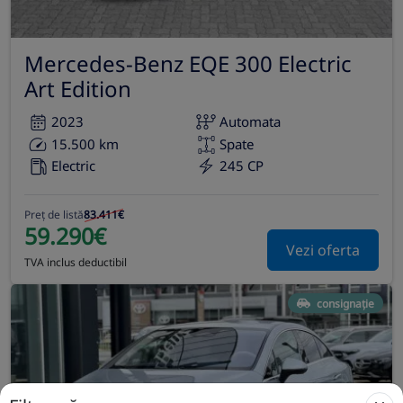
Mercedes-Benz EQE 300 Electric
Art Edition
2023
Automata
15.500 km
Spate
Electric
245 CP
Preț de listă
83.411€
59.290€
Vezi oferta
TVA inclus deductibil
consignație