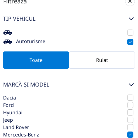
Filtrează
TIP VEHICUL
Autoturisme
Mercedes-Benz EQE 350+
Toate
Rulat
2025
Automata
6.029 km
Spate
Electric
292 CP
MARCĂ ȘI MODEL
Preț de listă
64.499€
Dacia
Ford
Vezi oferta
TVA inclus deductibil
Hyundai
Jeep
rulat
Land Rover
Mercedes-Benz