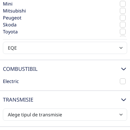
Mini
Mitsubishi
Peugeot
Skoda
Toyota
Volkswagen
Volvo
COMBUSTIBIL
Mercedes-Benz EQE 350+ SUV
Electric
2024
Automata
TRANSMISIE
15.000 km
Spate
Electric
292 CP
Preț de listă
100.200€
71.384€