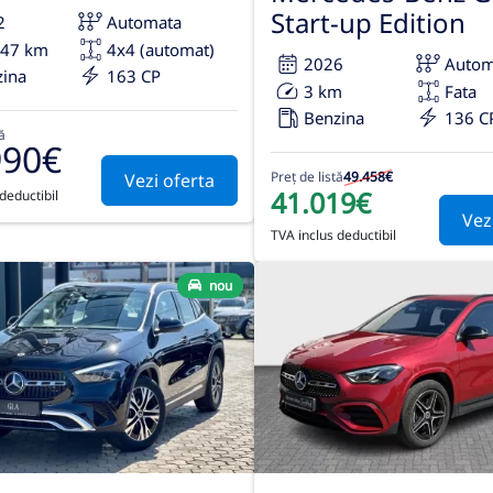
Start-up Edition
2
Automata
347 km
4x4 (automat)
2026
Autom
zina
163 CP
3 km
Fata
Benzina
136 C
ă
990€
Preț de listă
49.458€
Vezi oferta
41.019€
deductibil
Vez
TVA inclus deductibil
nou