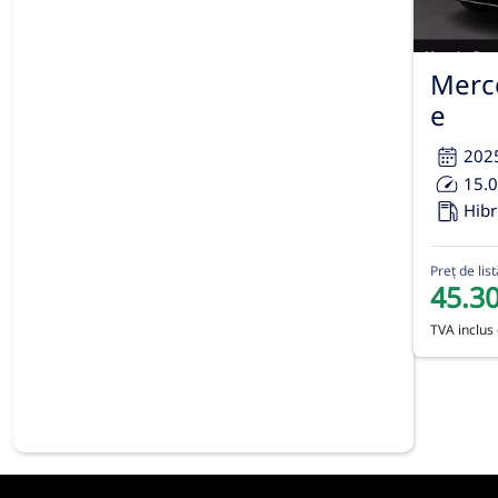
Merc
e
202
15.
Hibr
Preț de list
45.3
TVA inclus 