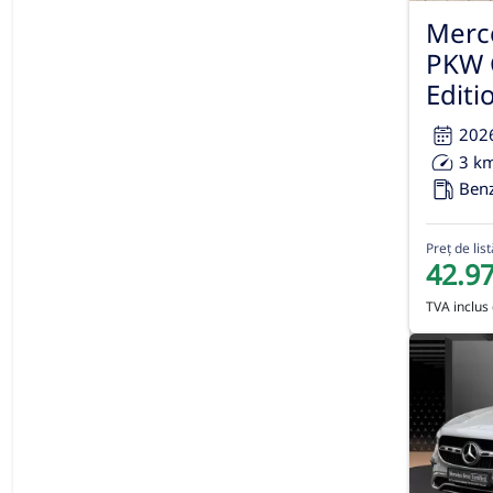
Merc
PKW 
Editi
202
3 k
Ben
Preț de list
42.9
TVA inclus 