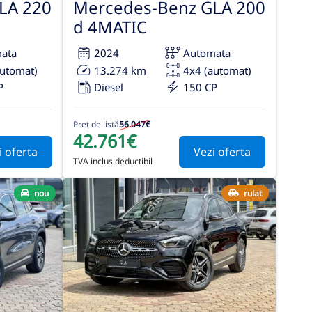
LA 220
Mercedes-Benz GLA 200
d 4MATIC
ata
2024
Automata
automat)
13.274 km
4x4 (automat)
P
Diesel
150 CP
Preț de listă
56.047€
42.761€
i oferta
Vezi oferta
TVA inclus deductibil
nou
rulat