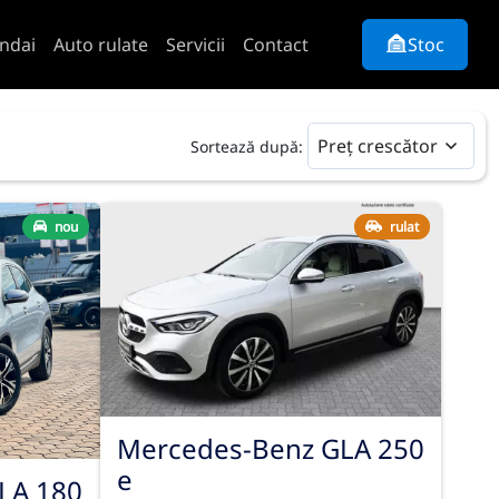
ndai
Auto rulate
Servicii
Contact
Stoc
Preț crescător
Sortează după:
nou
rulat
Mercedes-Benz GLA 250
e
LA 180