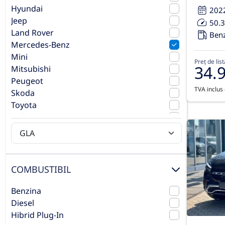
Hyundai
202
Jeep
50.
Land Rover
Ben
Mercedes-Benz
Mini
Preț de list
34.
Mitsubishi
Peugeot
TVA inclus 
Skoda
Toyota
Volkswagen
Volvo
COMBUSTIBIL
Benzina
Diesel
Hibrid Plug-In