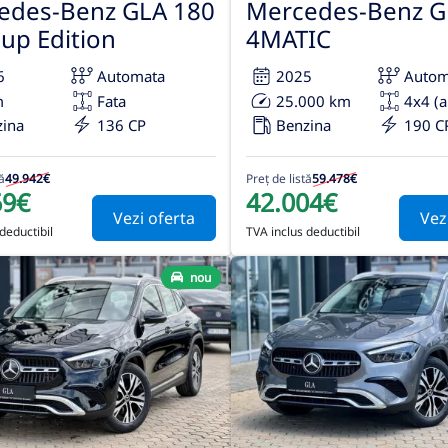
edes-Benz GLA 180
Mercedes-Benz G
-up Edition
4MATIC
6
Automata
2025
Autom
m
Fata
25.000 km
4x4 (
zina
136 CP
Benzina
190 C
ă
49.942€
Preț de listă
59.478€
69€
42.004€
Vezi oferta
Vez
deductibil
TVA inclus deductibil
nou