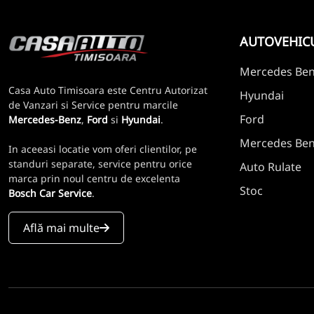
AUTOVEHIC
Mercedes Be
Casa Auto Timisoara este Centru Autorizat
Hyundai
de Vanzari si Service pentru marcile
Ford
Mercedes-Benz
,
Ford
si
Hyundai
.
Mercedes Benz
In aceeasi locatie vom oferi clientilor, pe
standuri separate, service pentru orice
Auto Rulate
marca prin noul centru de excelenta
Stoc
Bosch Car Service
.
Află mai multe