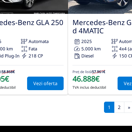
edes-Benz GLA 250
Mercedes-Benz G
d 4MATIC
5
Automata
2025
Autom
000 km
Fata
5.000 km
4x4 (
id Plug-In
218 CP
Diesel
150 C
ă
58.868€
Preț de listă
57.961€
05€
46.888€
Vezi oferta
Vez
deductibil
TVA inclus deductibil
1
2
»