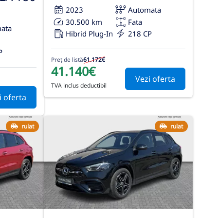
2023
Automata
30.500 km
Fata
ata
Hibrid Plug-In
218 CP
P
Preț de listă
61.172€
41.140€
Vezi oferta
TVA inclus deductibil
i oferta
rulat
rulat