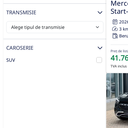
Merc
Start
TRANSMISIE
202
3 k
Ben
CAROSERIE
Preț de list
41.7
SUV
TVA inclus 