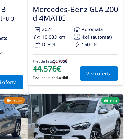
MB
Mercedes-Benz GLA 200
t-up
d 4MATIC
2024
Automata
10.033 km
4x4 (automat)
ata
Diesel
150 CP
P
Preț de listă
56.785€
44.576€
Vezi oferta
TVA inclus deductibil
i oferta
rulat
nou