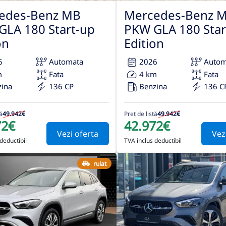
edes-Benz MB
Mercedes-Benz 
GLA 180 Start-up
PKW GLA 180 Star
on
Edition
6
Automata
2026
Autom
m
Fata
4 km
Fata
zina
136 CP
Benzina
136 C
ă
49.942€
Preț de listă
49.942€
72€
42.972€
Vezi oferta
Vez
deductibil
TVA inclus deductibil
rulat