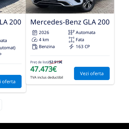
LA 200
Mercedes-Benz GLA 200
2026
Automata
4 km
Fata
ata
Benzina
163 CP
automat)
P
Preț de listă
52.919€
47.473€
Vezi oferta
TVA inclus deductibil
i oferta