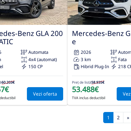
edes-Benz GLA 200
Mercedes-Benz G
ATIC
e
6
Automata
2026
Autom
m
4x4 (automat)
3 km
Fata
el
150 CP
Hibrid Plug-In
218 C
ă
60.203€
Preț de listă
58.935€
57€
53.488€
Vezi oferta
Vez
deductibil
TVA inclus deductibil
1
2
»