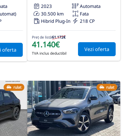
ata
2023
Automata
automat)
30.500 km
Fata
P
Hibrid Plug-In
218 CP
Preț de listă
61.172€
41.140€
Vezi oferta
i oferta
TVA inclus deductibil
rulat
rulat