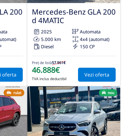
LA 200
Mercedes-Benz GLA 200
d 4MATIC
ata
2025
Automata
automat)
5.000 km
4x4 (automat)
P
Diesel
150 CP
Preț de listă
57.961€
46.888€
i oferta
Vezi oferta
TVA inclus deductibil
rulat
nou