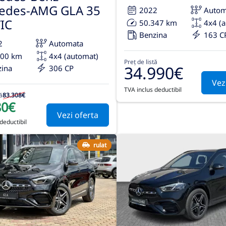
edes-AMG GLA 35
2022
Autom
IC
50.347 km
4x4 (
Benzina
163 C
2
Automata
500 km
4x4 (automat)
Preț de listă
34.990€
zina
306 CP
Vez
TVA inclus deductibil
ă
83.308€
80€
Vezi oferta
deductibil
rulat