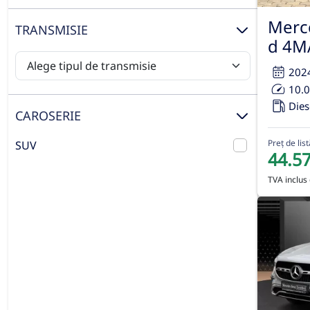
Merc
TRANSMISIE
d 4M
202
10.
Dies
CAROSERIE
Preț de list
SUV
44.5
TVA inclus 