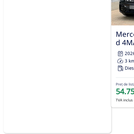
Merc
d 4M
202
3 k
Dies
Preț de list
54.7
TVA inclus 