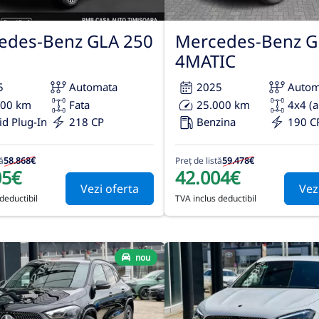
edes-Benz GLA 250
Mercedes-Benz G
4MATIC
5
Automata
2025
Autom
000 km
Fata
25.000 km
4x4 (
id Plug-In
218 CP
Benzina
190 C
ă
58.868€
Preț de listă
59.478€
05€
42.004€
Vezi oferta
Vez
deductibil
TVA inclus deductibil
nou