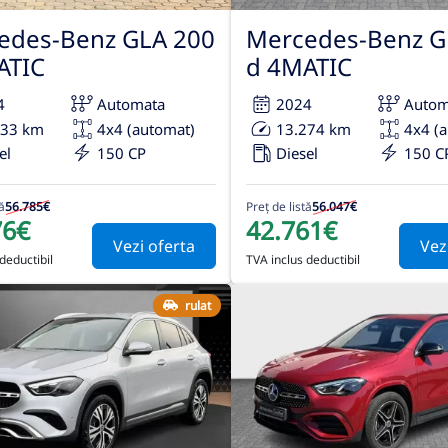
edes-Benz GLA 200
Mercedes-Benz G
ATIC
d 4MATIC
4
Automata
2024
Autom
033 km
4x4 (automat)
13.274 km
4x4 (
el
150 CP
Diesel
150 C
ă
56.785€
Preț de listă
56.047€
76€
42.761€
Vezi oferta
Vez
deductibil
TVA inclus deductibil
rulat