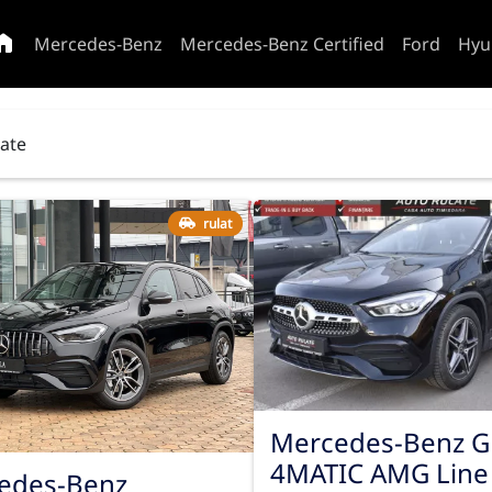
Mercedes-Benz
Mercedes-Benz Certified
Ford
Hyu
tate
rulat
Mercedes-Benz G
4MATIC AMG Line
edes-Benz