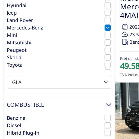
Merc
Hyundai
Jeep
4MAT
Land Rover
202
Mercedes-Benz
23.
Mini
Ben
Mitsubishi
Peugeot
Skoda
Preț de list
49.5
Toyota
Volkswagen
TVA inclus 
Volvo
COMBUSTIBIL
Benzina
Diesel
Hibrid Plug-In