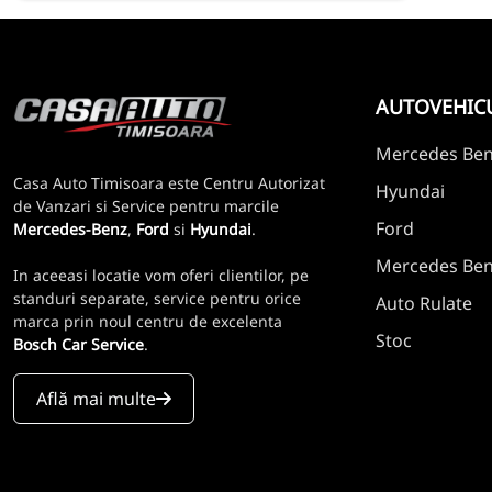
AUTOVEHIC
Mercedes Be
Casa Auto Timisoara este Centru Autorizat
Hyundai
de Vanzari si Service pentru marcile
Ford
Mercedes-Benz
,
Ford
si
Hyundai
.
Mercedes Benz
In aceeasi locatie vom oferi clientilor, pe
standuri separate, service pentru orice
Auto Rulate
marca prin noul centru de excelenta
Stoc
Bosch Car Service
.
Află mai multe