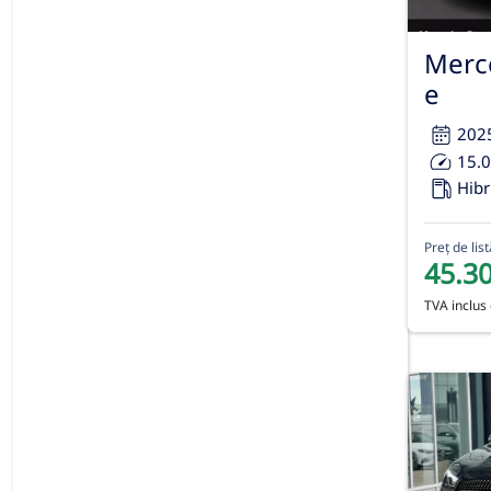
Merc
e
202
15.
Hibr
Preț de list
45.3
TVA inclus 