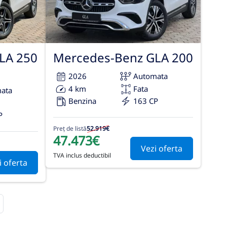
LA 250
Mercedes-Benz GLA 200
2026
Automata
4 km
Fata
ata
Benzina
163 CP
P
Preț de listă
52.919€
47.473€
Vezi oferta
TVA inclus deductibil
i oferta