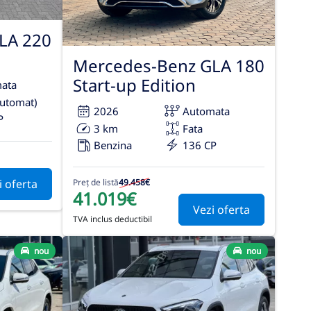
LA 220
Mercedes-Benz GLA 180
Start-up Edition
ata
automat)
2026
Automata
P
3 km
Fata
Benzina
136 CP
i oferta
Preț de listă
49.458€
41.019€
Vezi oferta
TVA inclus deductibil
nou
nou