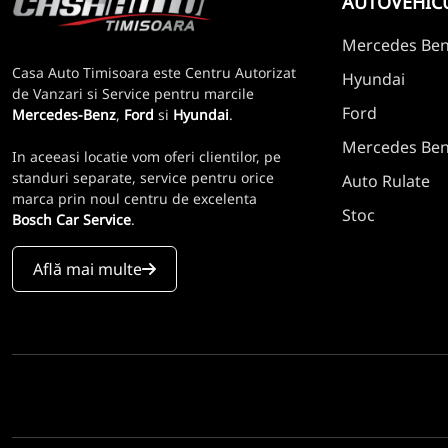
AUTOVEHIC
Mercedes Be
Casa Auto Timisoara este Centru Autorizat
Hyundai
de Vanzari si Service pentru marcile
Ford
Mercedes-Benz
,
Ford
si
Hyundai
.
Mercedes Benz
In aceeasi locatie vom oferi clientilor, pe
standuri separate, service pentru orice
Auto Rulate
marca prin noul centru de excelenta
Stoc
Bosch Car Service
.
Află mai multe