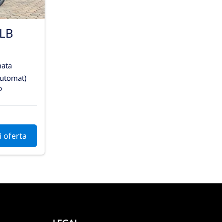
LB
ata
automat)
P
i oferta