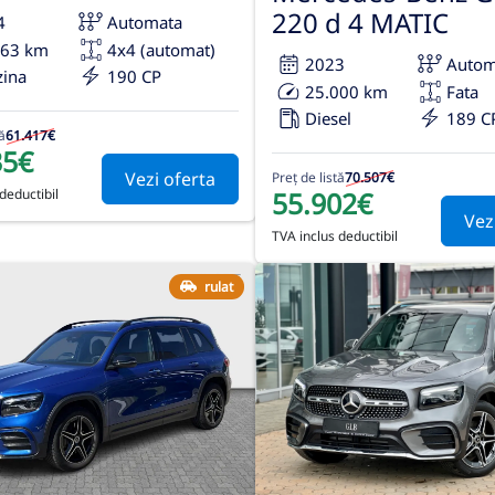
220 d 4 MATIC
4
Automata
163 km
4x4 (automat)
2023
Autom
zina
190 CP
25.000 km
Fata
Diesel
189 C
ă
61.417€
35€
Vezi oferta
Preț de listă
70.507€
55.902€
deductibil
Vez
TVA inclus deductibil
rulat