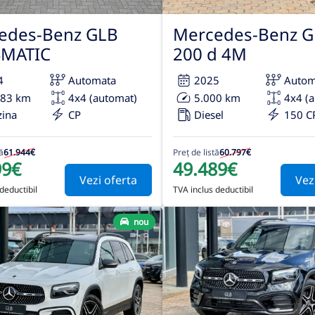
edes-Benz GLB
Mercedes-Benz G
4MATIC
200 d 4M
4
Automata
2025
Autom
683 km
4x4 (automat)
5.000 km
4x4 (
zina
CP
Diesel
150 C
ă
61.944€
Preț de listă
60.797€
99€
49.489€
Vezi oferta
Vez
deductibil
TVA inclus deductibil
nou