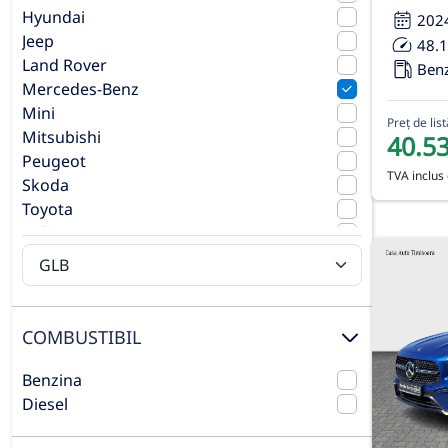
Hyundai
202
Jeep
48.
Land Rover
Ben
Mercedes-Benz
Mini
Preț de list
Mitsubishi
40.5
Peugeot
TVA inclus 
Skoda
Toyota
Volkswagen
Volvo
COMBUSTIBIL
Benzina
Diesel