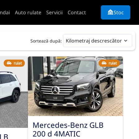
ndai
Auto rulate
Servicii
Contact
Stoc
Kilometraj descrescător
Sortează după:
rulat
rulat
Mercedes-Benz GLB
200 d 4MATIC
LB