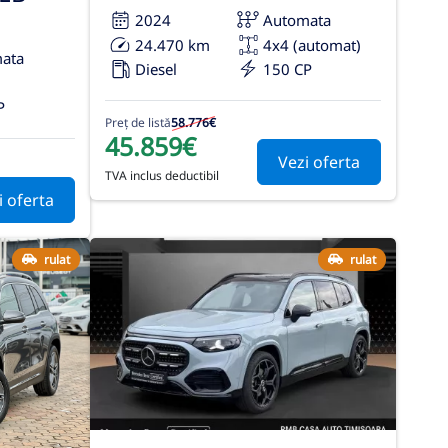
2024
Automata
24.470 km
4x4 (automat)
ata
Diesel
150 CP
P
Preț de listă
58.776€
45.859€
Vezi oferta
TVA inclus deductibil
i oferta
rulat
rulat