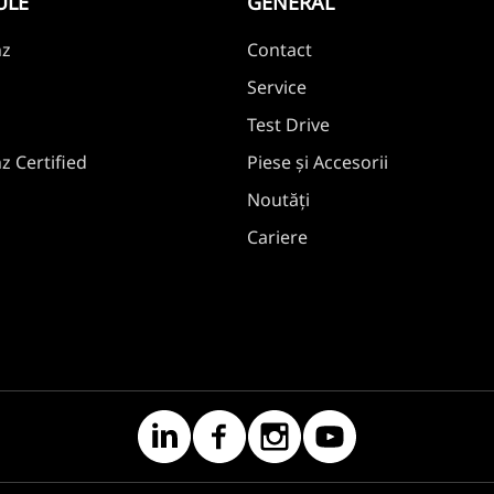
ULE
GENERAL
nz
Contact
Service
Test Drive
 Certified
Piese și Accesorii
Noutăți
Cariere