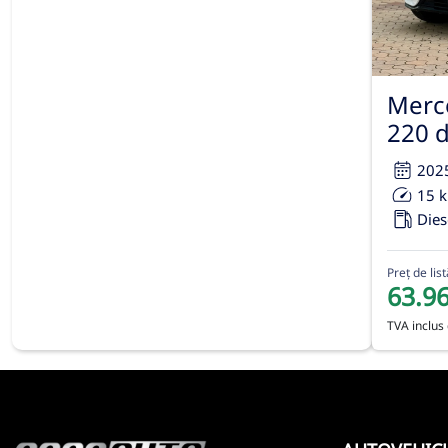
Merc
220 
202
15 
Dies
Preț de list
63.9
TVA inclus 