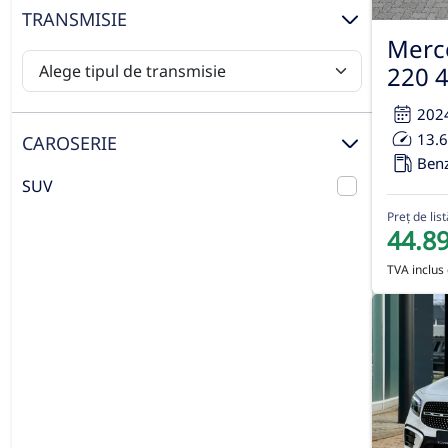
TRANSMISIE
Merc
220 
202
13.
CAROSERIE
Ben
SUV
Preț de list
44.8
TVA inclus 