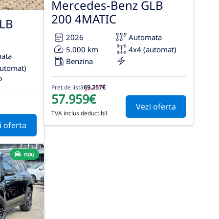
Mercedes-Benz GLB
200 4MATIC
LB
2026
Automata
5.000 km
4x4 (automat)
ata
Benzina
automat)
P
Preț de listă
69.257€
57.959€
Vezi oferta
TVA inclus deductibil
i oferta
nou