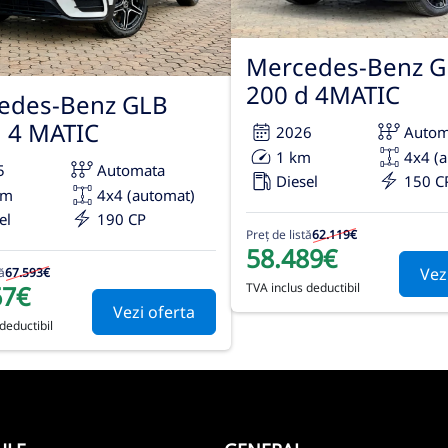
Mercedes-Benz G
200 d 4MATIC
edes-Benz GLB
d 4 MATIC
2026
Autom
1 km
4x4 (
5
Automata
Diesel
150 C
km
4x4 (automat)
el
190 CP
Preț de listă
62.119€
58.489€
Vez
ă
67.593€
67€
TVA inclus deductibil
Vezi oferta
deductibil