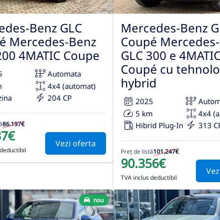
edes-Benz GLC
Mercedes-Benz G
é Mercedes-Benz
Coupé Mercedes
200 4MATIC Coupe
GLC 300 e 4MATI
Coupé cu tehnolo
5
Automata
hybrid
m
4x4 (automat)
zina
204 CP
2025
Autom
5 km
4x4 (
ă
86.197€
Hibrid Plug-In
313 C
37€
Vezi oferta
deductibil
Preț de listă
101.247€
90.356€
Vez
TVA inclus deductibil
nou