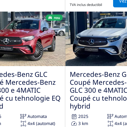
Vez
TVA inclus deductibil
nou
edes-Benz GLC
Mercedes-Benz G
é Mercedes-Benz
Coupé Mercedes
300 e 4MATIC
GLC 300 e 4MATI
é cu tehnologie EQ
Coupé cu tehnolo
d
hybrid
5
Automata
2025
Autom
m
4x4 (automat)
3 km
4x4 (