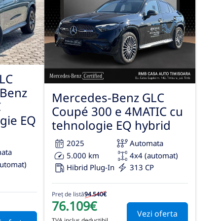
LC
-Benz
Mercedes-Benz GLC
C
Coupé 300 e 4MATIC cu
gie EQ
tehnologie EQ hybrid
2025
Automata
ata
5.000 km
4x4 (automat)
automat)
Hibrid Plug-In
313 CP
Preț de listă
94.540€
76.109€
Vezi oferta
TVA inclus deductibil