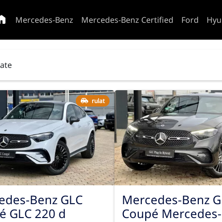
Mercedes-Benz
Mercedes-Benz Certified
Ford
Hyu
tate
rulat
edes-Benz GLC
Mercedes-Benz G
é GLC 220 d
Coupé Mercedes