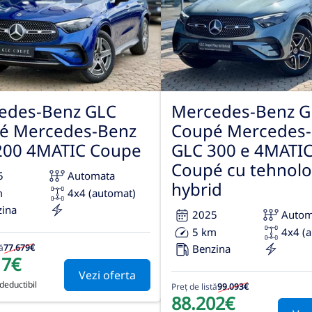
edes-Benz GLC
Mercedes-Benz G
é Mercedes-Benz
Coupé Mercedes
200 4MATIC Coupe
GLC 300 e 4MATI
Coupé cu tehnolo
5
Automata
hybrid
m
4x4 (automat)
zina
2025
Autom
5 km
4x4 (
ă
77.679€
Benzina
17€
Vezi oferta
deductibil
Preț de listă
99.093€
88.202€