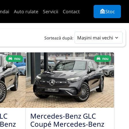
ndai
Auto rulate
Servicii
Contact
Stoc
Mașini mai vechi
Sortează după:
nou
nou
LC
Mercedes-Benz GLC
-Benz
Coupé Mercedes-Benz