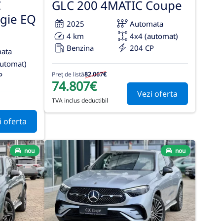
C
GLC 200 4MATIC Coupe
gie EQ
2025
Automata
4 km
4x4 (automat)
Benzina
204 CP
ata
automat)
Preț de listă
82.067€
P
74.807€
Vezi oferta
TVA inclus deductibil
i oferta
nou
nou