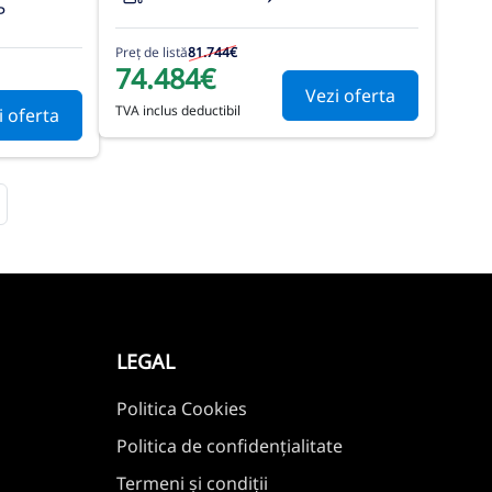
P
Preț de listă
81.744€
74.484€
Vezi oferta
TVA inclus deductibil
i oferta
LEGAL
Politica Cookies
Politica de confidențialitate
Termeni și condiții