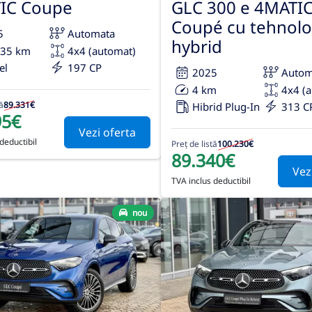
IC Coupe
GLC 300 e 4MATI
Coupé cu tehnolo
5
Automata
hybrid
135 km
4x4 (automat)
el
197 CP
2025
Autom
4 km
4x4 (
ă
89.331€
Hibrid Plug-In
313 C
95€
Vezi oferta
deductibil
Preț de listă
100.230€
89.340€
Vez
TVA inclus deductibil
nou