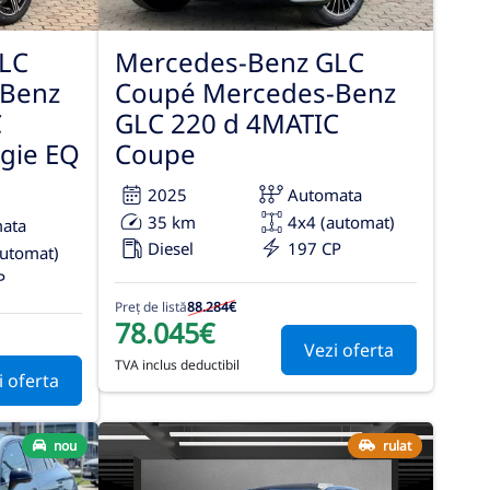
LC
Mercedes-Benz GLC
-Benz
Coupé Mercedes-Benz
C
GLC 220 d 4MATIC
gie EQ
Coupe
2025
Automata
35 km
4x4 (automat)
ata
Diesel
197 CP
automat)
P
Preț de listă
88.284€
78.045€
Vezi oferta
TVA inclus deductibil
i oferta
nou
rulat