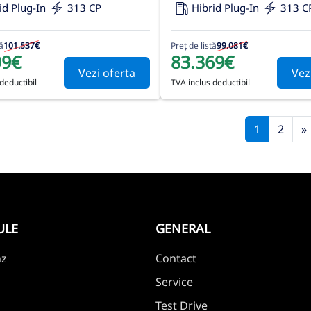
id Plug-In
313 CP
Hibrid Plug-In
313 C
ă
101.537€
Preț de listă
99.081€
99€
83.369€
Vezi oferta
Vez
deductibil
TVA inclus deductibil
1
2
»
ULE
GENERAL
nz
Contact
Service
Test Drive