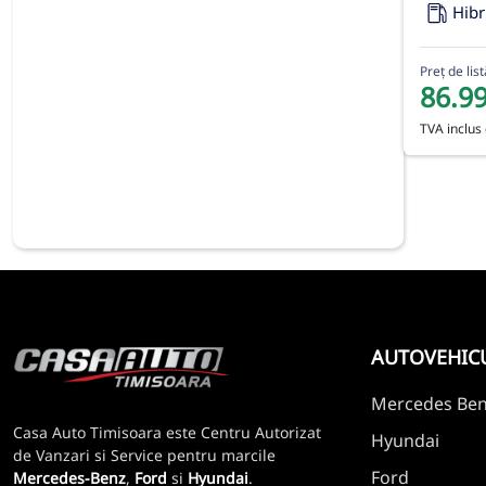
Hibr
Preț de list
86.9
TVA inclus 
AUTOVEHIC
Mercedes Be
Casa Auto Timisoara este Centru Autorizat
Hyundai
de Vanzari si Service pentru marcile
Ford
Mercedes-Benz
,
Ford
si
Hyundai
.