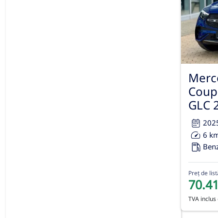
Merc
Coup
GLC 
202
6 k
Ben
Preț de list
70.4
TVA inclus 