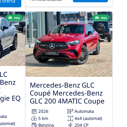
i oferta
nou
nou
LC
-Benz
Mercedes-Benz GLC
C
Coupé Mercedes-Benz
gie EQ
GLC 200 4MATIC Coupe
2026
Automata
ata
5 km
4x4 (automat)
automat)
Benzina
204 CP