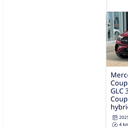
Merc
Coup
GLC 
Coup
hybri
202
4 k