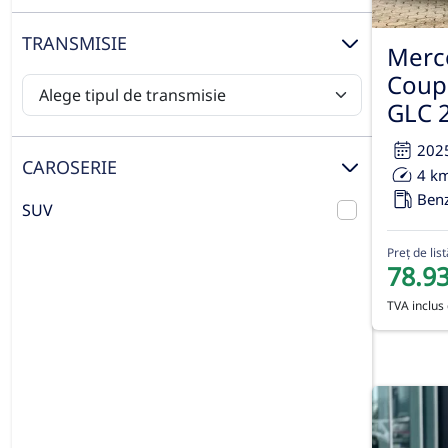
TRANSMISIE
Merc
Coup
GLC 
202
CAROSERIE
4 k
Ben
SUV
Preț de list
78.9
TVA inclus 