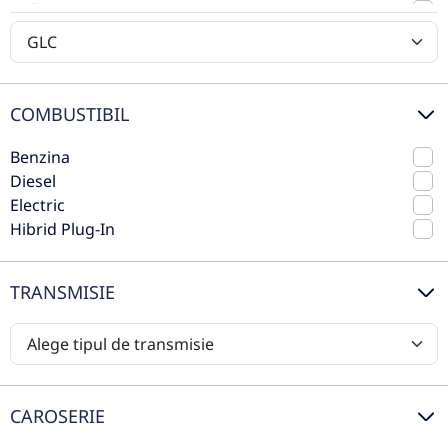
Volkswagen
Benzina
204 CP
Volvo
Preț de listă
73.475€
66.215€
Vezi oferta
COMBUSTIBIL
TVA inclus deductibil
Benzina
rulat
Diesel
Electric
Hibrid Plug-In
TRANSMISIE
CAROSERIE
Mercedes-Benz GLC 300 e 4MATIC