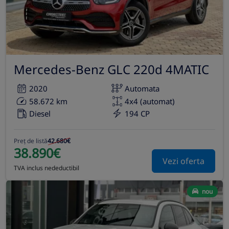
Mercedes-Benz GLC 220d 4MATIC
2020
Automata
58.672 km
4x4 (automat)
Diesel
194 CP
Preț de listă
42.680€
38.890€
Vezi oferta
TVA inclus nedeductibil
nou