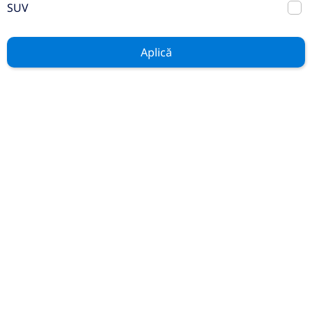
with EQ Hybrid Technology SUV
SUV
2025
Automata
Aplică
16.000 km
4x4 (automat)
Hibrid Plug-In
313 CP
Preț de listă
89.364€
66.307€
Vezi oferta
TVA inclus deductibil
rulat