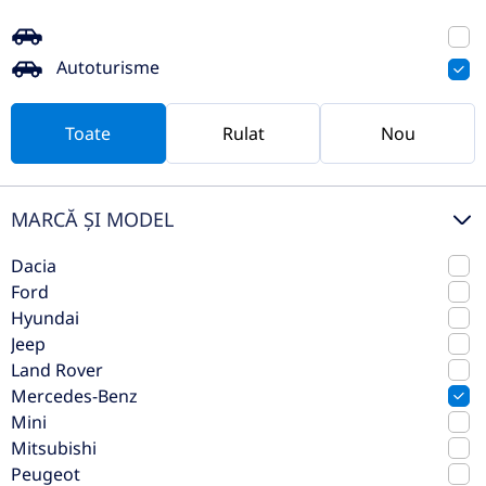
Preț de listă
130.183€
Autoturisme
121.711€
Vezi oferta
TVA inclus deductibil
Toate
Rulat
Nou
rulat
MARCĂ ȘI MODEL
Dacia
Ford
Hyundai
Jeep
Land Rover
Mercedes-Benz
Mini
Mitsubishi
Mercedes-Benz GLE Coupé 350 de
Peugeot