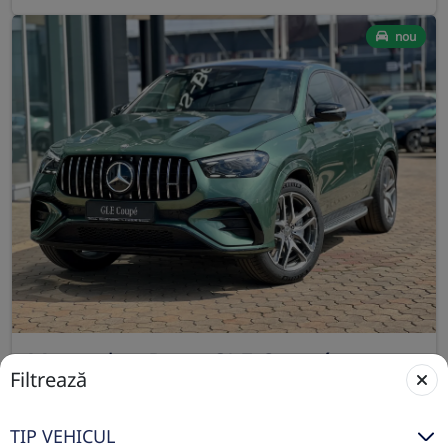
nou
Mercedes-Benz GLE Coupé
Filtrează
2025
Automata
28 km
4x4 (automat)
TIP VEHICUL
Benzina
435 CP