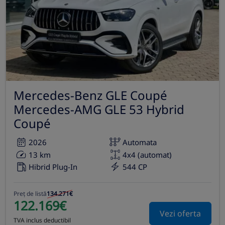
Mercedes-Benz GLE Coupé
Mercedes-AMG GLE 53 Hybrid
Coupé
2026
Automata
13 km
4x4 (automat)
Hibrid Plug-In
544 CP
Preț de listă
134.271€
122.169€
Vezi oferta
TVA inclus deductibil