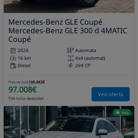
Mercedes-Benz GLE Coupé
Mercedes-Benz GLE 300 d 4MATIC
Coupé
2026
Automata
16 km
4x4 (automat)
Diesel
269 CP
Preț de listă
105.962€
97.008€
Vezi oferta
TVA inclus deductibil
nou