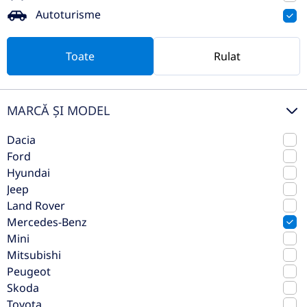
Autoturisme
Toate
Rulat
MARCĂ ȘI MODEL
Dacia
Ford
Mercedes-Benz GLS 350d 4MATIC
Hyundai
Jeep
2023
Automata
Land Rover
49.311 km
4x4 (automat)
Mercedes-Benz
Diesel
313 CP
Mini
Mitsubishi
Preț de listă
86.000€
Peugeot
Skoda
Vezi oferta
TVA inclus deductibil
Toyota