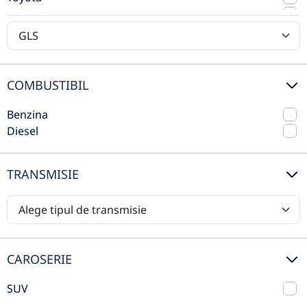
Volkswagen
rulat
Volvo
COMBUSTIBIL
Benzina
Diesel
TRANSMISIE
Mercedes-Benz GLS 450 d 4MATIC
2025
Automata
20.000 km
4x4 (automat)
CAROSERIE
Diesel
367 CP
SUV
Preț de listă
133.503€