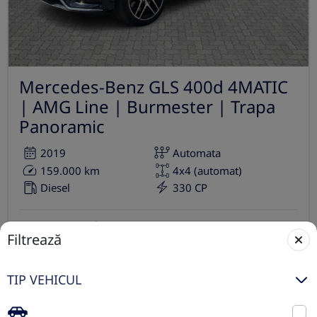
Mercedes-Benz GLS 400d 4MATIC
| AMG Line | Burmester | Trapa
Panoramic
2019
Automata
159.000 km
4x4 (automat)
Diesel
330 CP
Preț de listă
87.120€
75.244€
Filtrează
Vezi oferta
TVA inclus deductibil
TIP VEHICUL
consignație