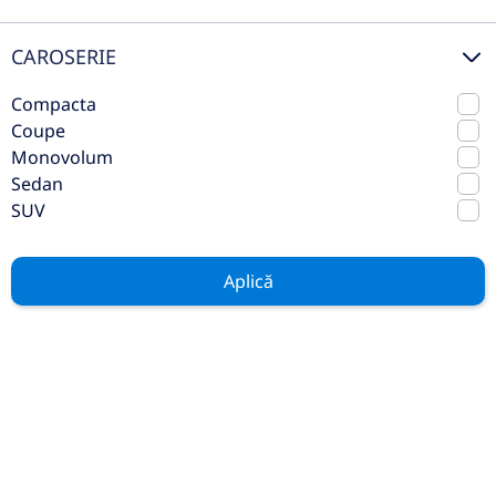
CAROSERIE
Compacta
Coupe
Monovolum
Sedan
Mercedes-Benz S 500 4MATIC
SUV
Limuzina lunga
2021
Automata
Aplică
105.183 km
4x4 (automat)
Benzina
Preț de listă
79.989€
Vezi oferta
TVA inclus deductibil
consignație