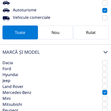
Mercedes-Benz GLE 350 d 4MATIC
Autoturisme
AMG Line | AIRMATIC | Burmester
Vehicule comerciale
2020
Automata
149.900 km
4x4 (automat)
Toate
Nou
Rulat
Diesel
272 CP
Preț de listă
51.499€
49.489€
MARCĂ ȘI MODEL
Vezi oferta
TVA inclus deductibil
Dacia
Ford
rulat
Hyundai
Jeep
Land Rover
Mercedes-Benz
Mini
Mitsubishi
Peugeot