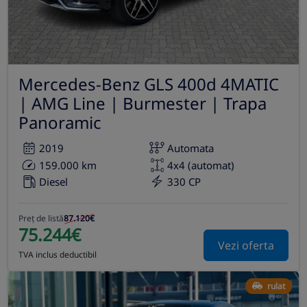
Mercedes-Benz GLS 400d 4MATIC
| AMG Line | Burmester | Trapa
Panoramic
2019
Automata
159.000 km
4x4 (automat)
Diesel
330 CP
Preț de listă
87.120€
75.244€
Vezi oferta
TVA inclus deductibil
rulat