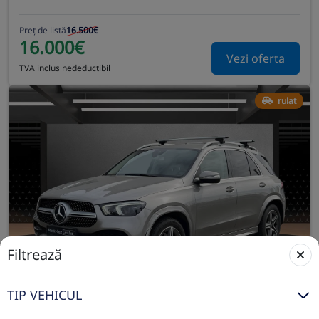
Preț de listă
16.500€
16.000€
Vezi oferta
TVA inclus nedeductibil
rulat
Filtrează
TIP VEHICUL