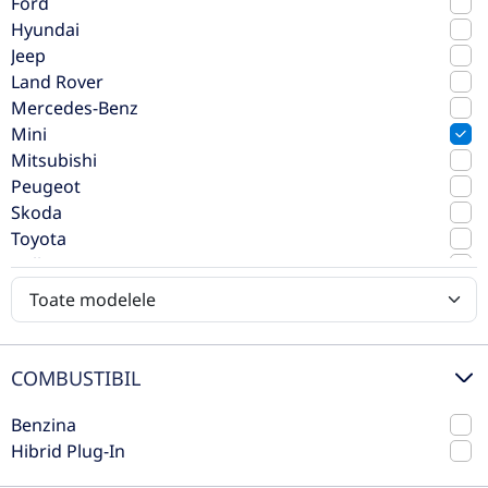
Ford
Hyundai
Jeep
Land Rover
Mercedes-Benz
Mini
Mini Countryman 1.5 Cooper
Mitsubishi
Classic Trim
Peugeot
Skoda
2022
Automata
Toyota
73.775 km
Fata
Volkswagen
Benzina
136 CP
Volvo
Preț de listă
22.990€
Vezi oferta
COMBUSTIBIL
TVA inclus deductibil
Benzina
Hibrid Plug-In