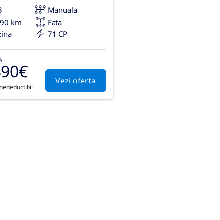
3
Manuala
290 km
Fata
zina
71 CP
ă
490€
Vezi oferta
 nedeductibil