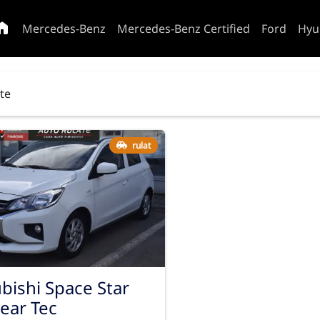
Mercedes-Benz
Mercedes-Benz Certified
Ford
Hyu
ate
rulat
bishi Space Star
lear Tec