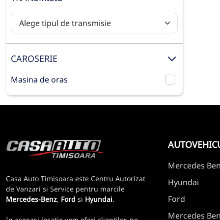
CAROSERIE
Masina de oras
AUTOVEHIC
Mercedes Be
Casa Auto Timisoara este Centru Autorizat
Hyundai
de Vanzari si Service pentru marcile
Ford
Mercedes-Benz
,
Ford
si
Hyundai
.
Mercedes Benz
In aceeasi locatie vom oferi clientilor, pe