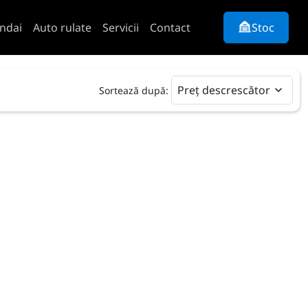
ndai
Auto rulate
Servicii
Contact
Stoc
Preț descrescător
Sortează după: