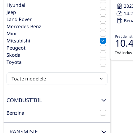
Hyundai
202
Jeep
14.
Land Rover
Ben
Mercedes-Benz
Mini
Preț de list
10.
Mitsubishi
Peugeot
TVA inclus
Skoda
Toyota
Volkswagen
Volvo
COMBUSTIBIL
Benzina
TRANSMISIE