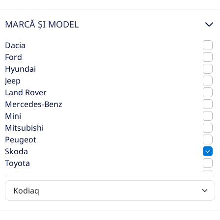
MARCĂ ȘI MODEL
Dacia
Ford
Hyundai
Skoda Kodiaq Style 2.0 TDI 4x4
Jeep
DSG 200CP 7locuri
Land Rover
Mercedes-Benz
2022
Automata
Mini
54.835 km
4x4 (automat)
Mitsubishi
Diesel
200 CP
Peugeot
Skoda
Toyota
Preț de listă
32.990€
Volkswagen
Vezi oferta
Volvo
TVA inclus deductibil
rulat