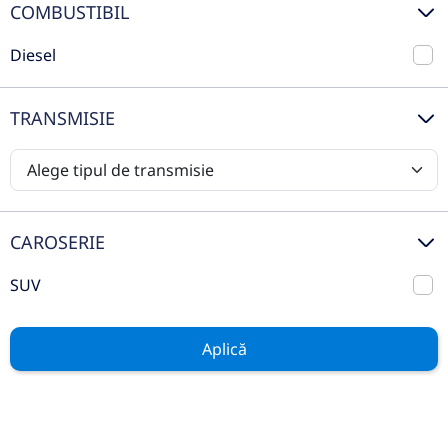
COMBUSTIBIL
Diesel
TRANSMISIE
CAROSERIE
Skoda Kodiaq Style 2.0 TDI 4x4
DSG 150CP 5locuri
SUV
2023
Automata
82.050 km
4x4 (automat)
Aplică
Diesel
150 CP
Preț de listă
33.990€