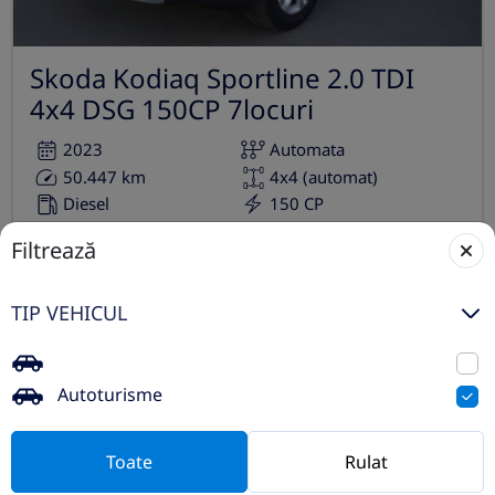
Skoda Kodiaq Sportline 2.0 TDI
4x4 DSG 150CP 7locuri
2023
Automata
50.447 km
4x4 (automat)
Diesel
150 CP
Filtrează
Preț de listă
34.490€
Vezi oferta
TIP VEHICUL
TVA inclus deductibil
rulat
Autoturisme
Toate
Rulat