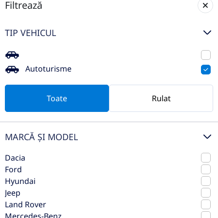
Filtrează
Volkswagen Tiguan 2.0TDI DSG
TIP VEHICUL
Life 4Motion
2023
Automata
Autoturisme
74.602 km
4x4 (automat)
Diesel
150 CP
Toate
Rulat
Preț de listă
26.990€
Vezi oferta
MARCĂ ȘI MODEL
TVA inclus deductibil
Dacia
Ford
Hyundai
Jeep
Land Rover
Mercedes-Benz