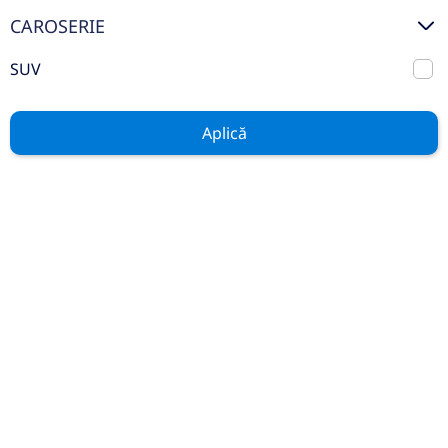
Mercedes Benz Certified
CAROSERIE
Auto Rulate
SUV
Stoc
Aplică
GENERAL
Contact
Service
Test Drive
Piese și Accesorii
Noutăți
Cariere
LEGAL
Politica Cookies