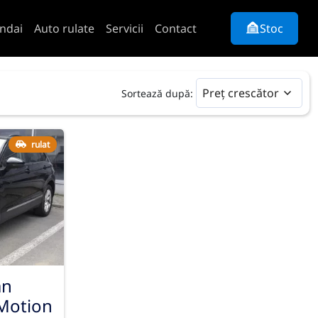
ndai
Auto rulate
Servicii
Contact
Stoc
Preț crescător
Sortează după:
rulat
an
4Motion