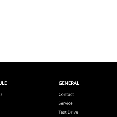
ULE
GENERAL
nz
Contact
Service
Test Drive