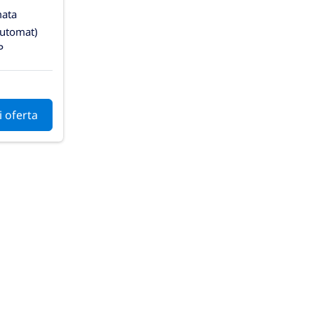
ata
automat)
P
i oferta