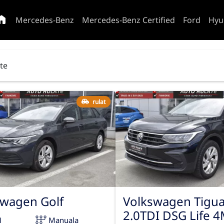
Mercedes-Benz
Mercedes-Benz Certified
Ford
Hyu
ate
rulat
swagen Golf
Volkswagen Tigu
2.0TDI DSG Life 
1
Manuala