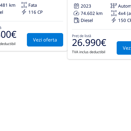
.481 km
Fata
2023
Autom
el
116 CP
74.602 km
4x4 (
Diesel
150 C
ă
800€
Preț de listă
26.990€
Vezi oferta
deductibil
Vez
TVA inclus deductibil