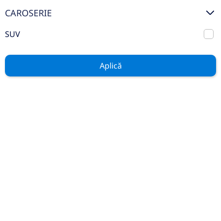
Mercedes Benz Certified
CAROSERIE
Auto Rulate
SUV
Stoc
Aplică
GENERAL
Contact
Service
Test Drive
Piese și Accesorii
Noutăți
Cariere
LEGAL
Politica Cookies