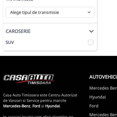
CAROSERIE
SUV
AUTOVEHIC
Mercedes Be
Casa Auto Timisoara este Centru Autorizat
Hyundai
de Vanzari si Service pentru marcile
Ford
Mercedes-Benz
,
Ford
si
Hyundai
.
Mercedes Benz
In aceeasi locatie vom oferi clientilor, pe