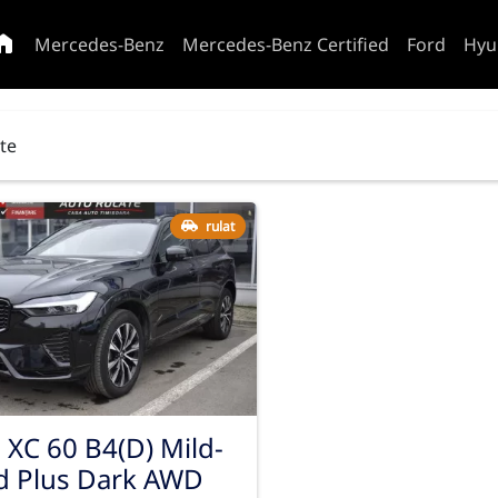
Mercedes-Benz
Mercedes-Benz Certified
Ford
Hyu
ate
rulat
 XC 60 B4(D) Mild-
d Plus Dark AWD