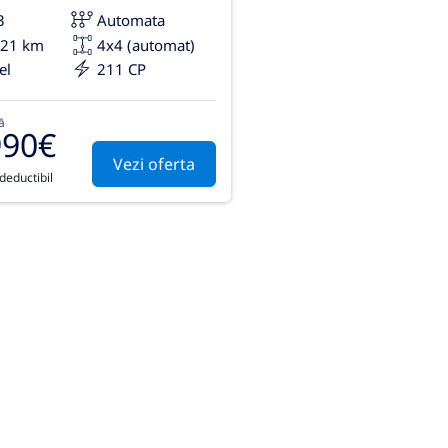
3
Automata
221 km
4x4 (automat)
el
211 CP
ă
990€
Vezi oferta
deductibil