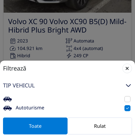
Volvo XC 90 Volvo XC90 B5(D) Mild-
Hibrid Plus Bright AWD
2023
Automata
104.921 km
4x4 (automat)
Hibrid
249 CP
Filtrează
Preț de listă
44.990€
Vezi oferta
TIP VEHICUL
TVA inclus deductibil
rulat
Autoturisme
Toate
Rulat