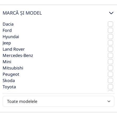
MARCĂ ȘI MODEL
Dacia
Ford
Hyundai
Volvo XC 40 B4(P) Mild-Hibrid Plus
Jeep
Bright AWD
Land Rover
Mercedes-Benz
2023
Automata
Mini
72.422 km
4x4 (automat)
Mitsubishi
Hibrid
211 CP
Peugeot
Skoda
Toyota
Preț de listă
31.990€
Volkswagen
Vezi oferta
Volvo
TVA inclus deductibil
rulat