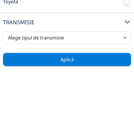
Toyota
Volkswagen
Volvo
TRANSMISIE
Casa Auto Timisoara este Centru Autorizat
de Vanzari si Service pentru marcile
Mercedes-Benz
,
Ford
si
Hyundai
.
Aplică
In aceeasi locatie vom oferi clientilor, pe
standuri separate, service pentru orice
marca prin noul centru de excelenta
Bosch Car Service
.
Află mai multe
AUTOVEHICULE