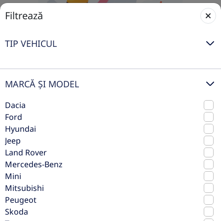
Filtrează
TIP VEHICUL
MARCĂ ȘI MODEL
Nicio mașină disponibilă în acest
Dacia
moment
Ford
Nu am găsit rezultate pentru selecția ta, dar nu-ți face
Hyundai
griji – adăugăm constant mașini noi în stoc. Ajustează
Jeep
filtrele sau revino mai târziu pentru a descoperi cele
Land Rover
mai noi oferte.
Mercedes-Benz
Mini
Restează filtrele
Mitsubishi
Peugeot
Skoda