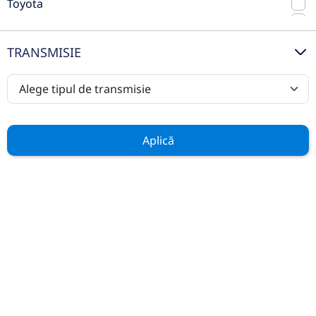
Toyota
Volkswagen
Volvo
TRANSMISIE
Casa Auto Timisoara este Centru Autorizat
de Vanzari si Service pentru marcile
Mercedes-Benz
,
Ford
si
Hyundai
.
Aplică
In aceeasi locatie vom oferi clientilor, pe
standuri separate, service pentru orice
marca prin noul centru de excelenta
Bosch Car Service
.
Află mai multe
AUTOVEHICULE