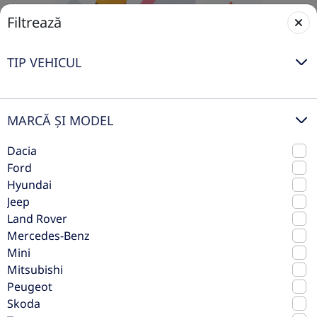
Filtrează
TIP VEHICUL
MARCĂ ȘI MODEL
Nicio mașină disponibilă în acest
Dacia
moment
Ford
Nu am găsit rezultate pentru selecția ta, dar nu-ți face
Hyundai
griji – adăugăm constant mașini noi în stoc. Ajustează
Jeep
filtrele sau revino mai târziu pentru a descoperi cele
Land Rover
mai noi oferte.
Mercedes-Benz
Mini
Restează filtrele
Mitsubishi
Peugeot
Skoda