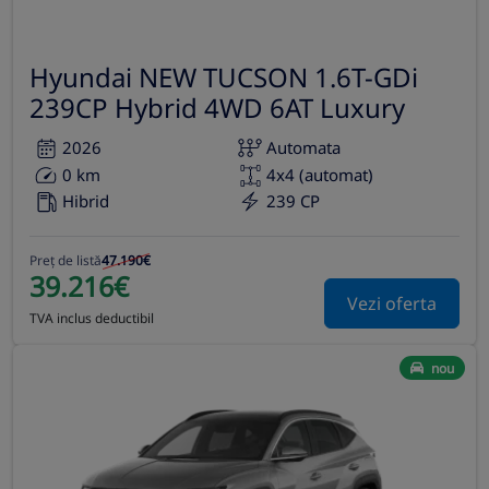
Hyundai NEW TUCSON 1.6T-GDi
239CP Hybrid 4WD 6AT Luxury
2026
Automata
0 km
4x4 (automat)
Hibrid
239 CP
Preț de listă
47.190€
39.216€
Vezi oferta
TVA inclus deductibil
nou