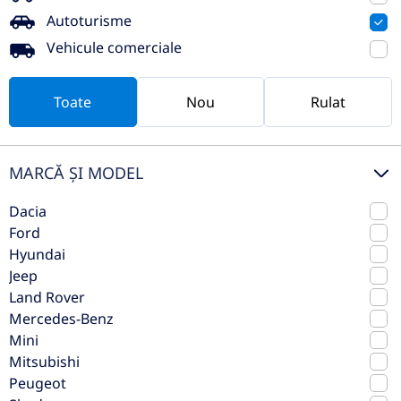
Preț de listă
40.535€
35.066€
Autoturisme
Vezi oferta
Vehicule comerciale
TVA inclus deductibil
nou
Toate
Nou
Rulat
MARCĂ ȘI MODEL
Dacia
Ford
Hyundai
Jeep
Land Rover
Mercedes-Benz
Hyundai NEW TUCSON 1.6T-GDi
Mini
239CP Hybrid 4WD 6AT Premium N
Mitsubishi
Line
Peugeot