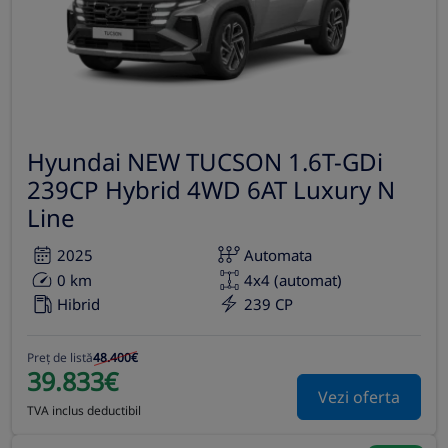
Hyundai NEW TUCSON 1.6T-GDi
239CP Hybrid 4WD 6AT Luxury N
Line
2025
Automata
0 km
4x4 (automat)
Hibrid
239 CP
Preț de listă
48.400€
39.833€
Vezi oferta
TVA inclus deductibil