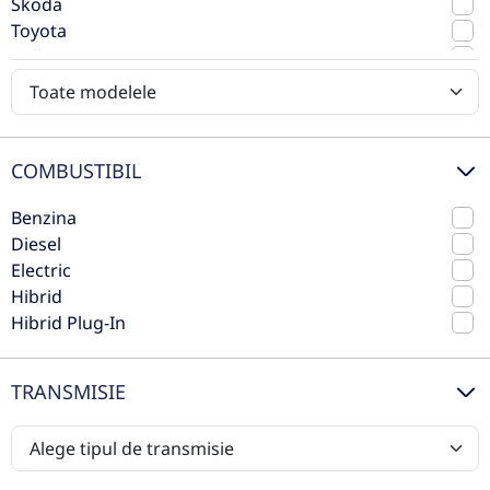
Skoda
2026
Automata
Toyota
0 km
4x4 (automat)
Volkswagen
Hibrid
239 CP
Volvo
Preț de listă
45.980€
38.672€
COMBUSTIBIL
Vezi oferta
TVA inclus deductibil
Benzina
nou
Diesel
Electric
Hibrid
Hibrid Plug-In
TRANSMISIE