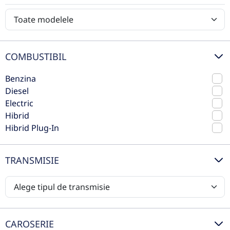
Volkswagen
Preț de listă
12.499€
Volvo
Vezi oferta
TVA inclus deductibil
COMBUSTIBIL
rulat
Benzina
Diesel
Electric
Hibrid
Hibrid Plug-In
TRANSMISIE
Skoda Kodiaq Style 2.0 TDI 4x4
DSG 200CP 7locuri
CAROSERIE