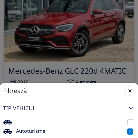
Mercedes-Benz GLC 220d 4MATIC
2020
Automata
Filtrează
58.672 km
4x4 (automat)
Diesel
194 CP
TIP VEHICUL
Preț de listă
42.680€
38.890€
Vezi oferta
TVA inclus nedeductibil
Autoturisme