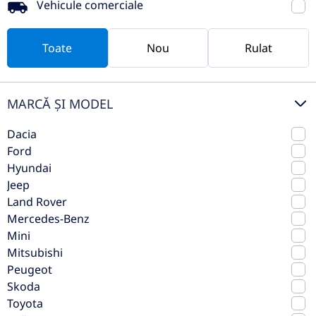
Vehicule comerciale
rulat
Toate
Nou
Rulat
MARCĂ ȘI MODEL
Dacia
Ford
Hyundai
Jeep
Land Rover
Ford Focus 1.0 Ecoboost 6MT
Mercedes-Benz
MHEV Titanium
Mini
Mitsubishi
2022
Manuala
Peugeot
57.605 km
Fata
Skoda
Benzina
125 CP
Toyota