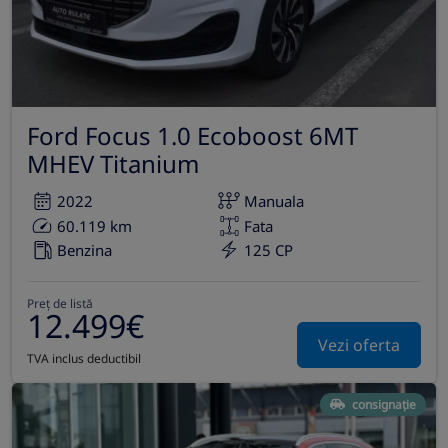
Ford Focus 1.0 Ecoboost 6MT
MHEV Titanium
2022
Manuala
60.119 km
Fata
Benzina
125 CP
Preț de listă
12.499€
Vezi oferta
TVA inclus deductibil
consignație