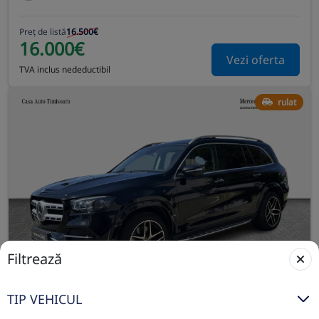
Preț de listă
16.500€
16.000€
Vezi oferta
TVA inclus nedeductibil
rulat
Filtrează
TIP VEHICUL