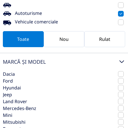
Mercedes-Benz GLS 400d 4MATIC
| AMG Line | Burmester | Trapa
Autoturisme
Panoramic
Vehicule comerciale
2019
Automata
Toate
Nou
Rulat
159.000 km
4x4 (automat)
Diesel
330 CP
MARCĂ ȘI MODEL
Preț de listă
87.120€
75.244€
Vezi oferta
Dacia
TVA inclus deductibil
Ford
Hyundai
rulat
Jeep
Land Rover
Mercedes-Benz
Mini
Mitsubishi