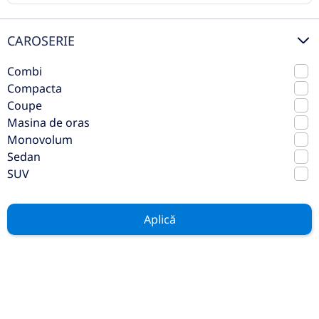
CAROSERIE
Combi
Compacta
Coupe
Masina de oras
Monovolum
Sedan
Jeep Wrangler 2.0 T-GDI Unlimited
SUV
Rubicon
2019
Automata
Aplică
49.756 km
4x4 (automat)
Benzina
272 CP
Preț de listă
34.990€
Vezi oferta