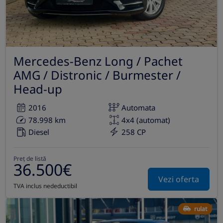
Mercedes-Benz Long / Pachet
AMG / Distronic / Burmester /
Head-up
2016
Automata
78.998 km
4x4 (automat)
Diesel
258 CP
Preț de listă
36.500€
Vezi oferta
TVA inclus nedeductibil
rulat