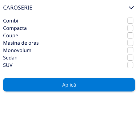
CAROSERIE
Preț de listă
13.700€
Combi
Compacta
Vezi oferta
TVA inclus deductibil
Coupe
Masina de oras
rulat
Monovolum
Sedan
SUV
Aplică