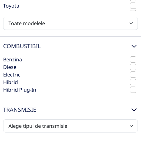
14.500€
Toyota
Vezi oferta
Volkswagen
TVA inclus deductibil
Volvo
rulat
COMBUSTIBIL
Benzina
Diesel
Electric
Hibrid
Hibrid Plug-In
TRANSMISIE
Skoda Fabia
2021
Automata
65.887 km
Fata
Benzina
95 CP