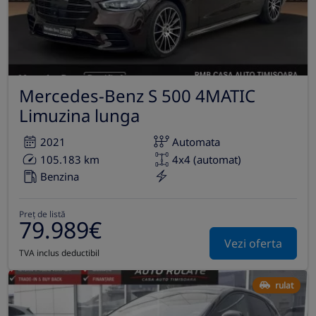
Mercedes-Benz S 500 4MATIC
Limuzina lunga
2021
Automata
105.183 km
4x4 (automat)
Benzina
Preț de listă
79.989€
Vezi oferta
TVA inclus deductibil
rulat