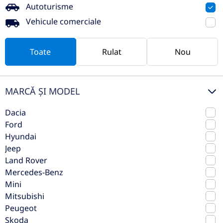
Autoturisme
rulat
Vehicule comerciale
Toate
Rulat
Nou
MARCĂ ȘI MODEL
Dacia
Ford
Hyundai
Skoda Scala
Jeep
Land Rover
2021
Automata
Mercedes-Benz
69.791 km
Fata
Mini
Benzina
110 CP
Mitsubishi
Peugeot
Preț de listă
Skoda