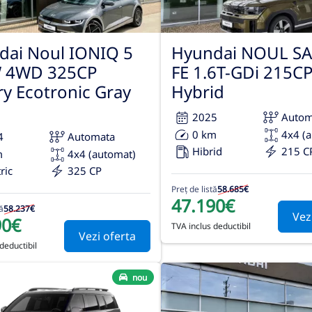
dai Noul IONIQ 5
Hyundai NOUL S
 4WD 325CP
FE 1.6T-GDi 215C
y Ecotronic Gray
Hybrid
2025
Autom
0 km
4x4 (
4
Automata
Hibrid
215 C
m
4x4 (automat)
ric
325 CP
Preț de listă
58.685€
47.190€
ă
58.237€
Vez
90€
TVA inclus deductibil
Vezi oferta
deductibil
nou