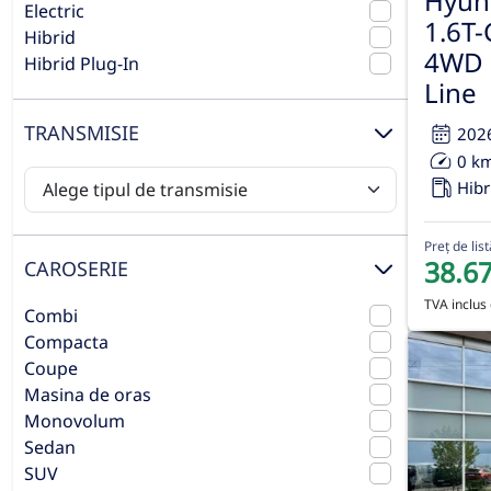
Hyun
Electric
1.6T-
Hibrid
4WD 
Hibrid Plug-In
Line
TRANSMISIE
202
0 k
Hibr
Preț de list
38.6
CAROSERIE
TVA inclus 
Combi
Compacta
Coupe
Masina de oras
Monovolum
Sedan
SUV