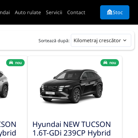
ndai
Auto rulate
Servicii
Contact
Stoc
Kilometraj crescător
Sortează după:
nou
nou
CSON
Hyundai NEW TUCSON
ybrid
1.6T-GDi 239CP Hybrid