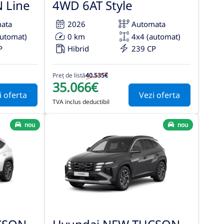
 Line
4WD 6AT Style
ata
2026
Automata
automat)
0 km
4x4 (automat)
P
Hibrid
239 CP
Preț de listă
40.535€
35.066€
i oferta
Vezi oferta
TVA inclus deductibil
nou
nou