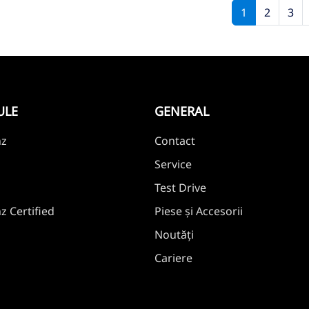
1
2
3
ULE
GENERAL
nz
Contact
Service
Test Drive
 Certified
Piese și Accesorii
Noutăți
Cariere