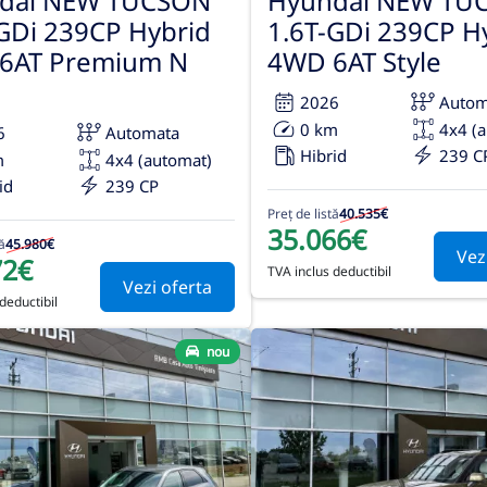
dai NEW TUCSON
Hyundai NEW TU
GDi 239CP Hybrid
1.6T-GDi 239CP H
6AT Premium N
4WD 6AT Style
2026
Autom
0 km
4x4 (
6
Automata
Hibrid
239 C
m
4x4 (automat)
id
239 CP
Preț de listă
40.535€
35.066€
ă
45.980€
Vez
72€
TVA inclus deductibil
Vezi oferta
deductibil
nou