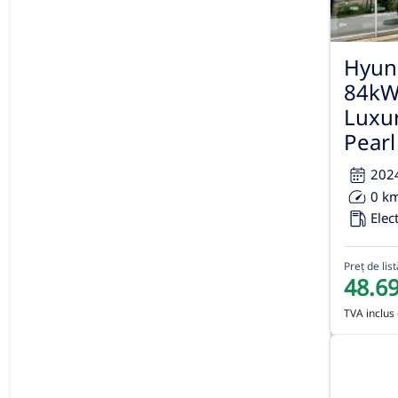
Hyun
84kW
Luxur
Pearl
202
0 k
Elect
Preț de list
48.6
TVA inclus 