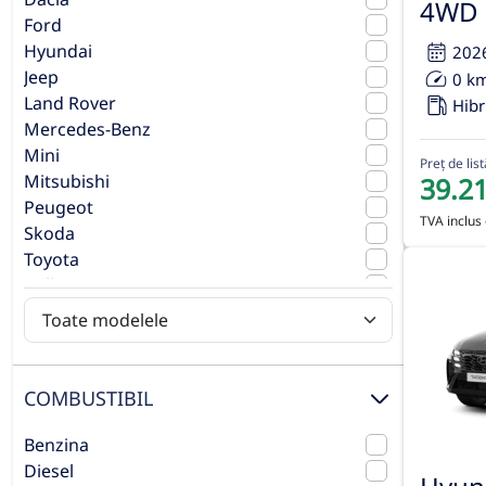
4WD 
Ford
Hyundai
202
Jeep
0 k
Land Rover
Hibr
Mercedes-Benz
Mini
Preț de list
Mitsubishi
39.2
Peugeot
TVA inclus 
Skoda
Toyota
Volkswagen
Volvo
COMBUSTIBIL
Benzina
Diesel