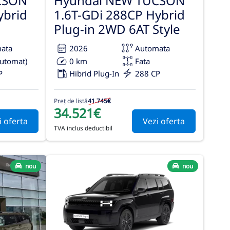
CSON
Hyundai NEW TUCSON
ybrid
1.6T-GDi 288CP Hybrid
Plug-in 2WD 6AT Style
ata
2026
Automata
automat)
0 km
Fata
P
Hibrid Plug-In
288 CP
Preț de listă
41.745€
34.521€
i oferta
Vezi oferta
TVA inclus deductibil
nou
nou