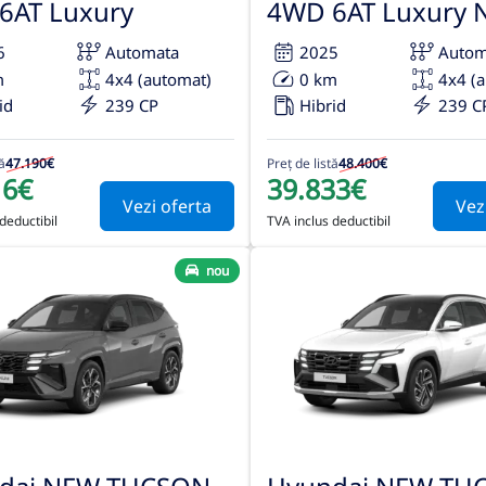
6AT Luxury
4WD 6AT Luxury N
6
Automata
2025
Autom
m
4x4 (automat)
0 km
4x4 (
id
239 CP
Hibrid
239 C
ă
47.190€
Preț de listă
48.400€
16€
39.833€
Vezi oferta
Vez
deductibil
TVA inclus deductibil
nou