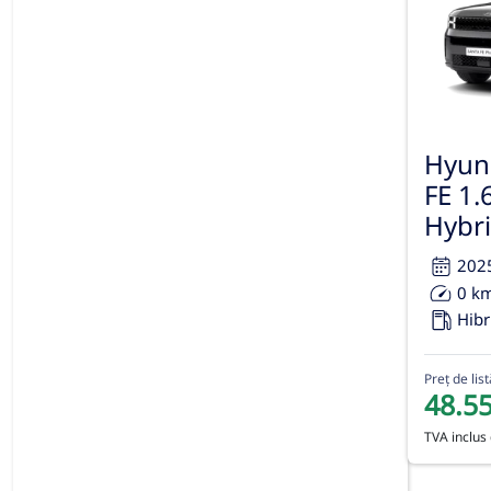
Hyun
FE 1.
Hybri
202
0 k
Hibr
Preț de list
48.5
TVA inclus 