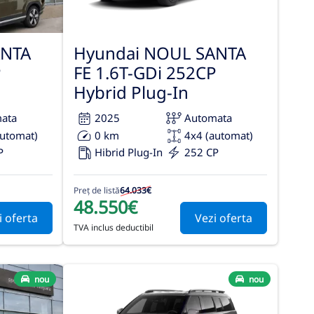
ANTA
Hyundai NOUL SANTA
P
FE 1.6T-GDi 252CP
Hybrid Plug-In
ata
2025
Automata
automat)
0 km
4x4 (automat)
P
Hibrid Plug-In
252 CP
Preț de listă
64.033€
48.550€
i oferta
Vezi oferta
TVA inclus deductibil
nou
nou