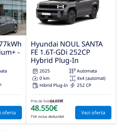
 77kWh
Hyundai NOUL SANTA
ium+ -
FE 1.6T-GDi 252CP
Hybrid Plug-In
ata
2025
Automata
0 km
4x4 (automat)
P
Hibrid Plug-In
252 CP
Preț de listă
64.033€
48.550€
i oferta
Vezi oferta
TVA inclus deductibil