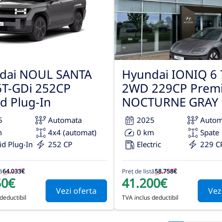
dai NOUL SANTA
Hyundai IONIQ 6
6T-GDi 252CP
2WD 229CP Prem
d Plug-In
NOCTURNE GRAY
5
Automata
2025
Autom
m
4x4 (automat)
0 km
Spate
id Plug-In
252 CP
Electric
229 C
ă
64.033€
Preț de listă
58.758€
50€
41.200€
Vezi oferta
Vez
deductibil
TVA inclus deductibil