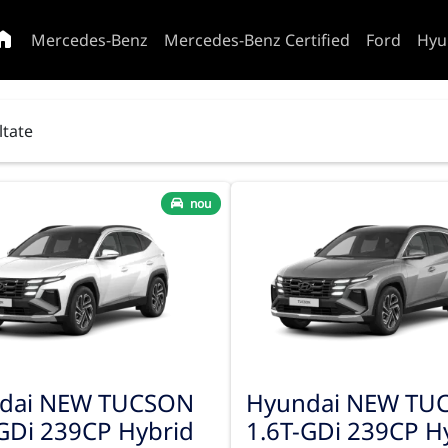
Mercedes-Benz
Mercedes-Benz Certified
Ford
Hyu
ltate
nou
dai NEW TUCSON
Hyundai NEW TU
GDi 239CP Hybrid
1.6T-GDi 239CP H