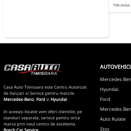
TVA inclus 
AUTOVEHIC
Mercedes Be
Casa Auto Timisoara este Centru Autorizat
Hyundai
de Vanzari si Service pentru marcile
Ford
Mercedes-Benz
,
Ford
si
Hyundai
.
Mercedes Benz
In aceeasi locatie vom oferi clientilor, pe
standuri separate, service pentru orice
Auto Rulate
marca prin noul centru de excelenta
Stoc
Bosch Car Service
.