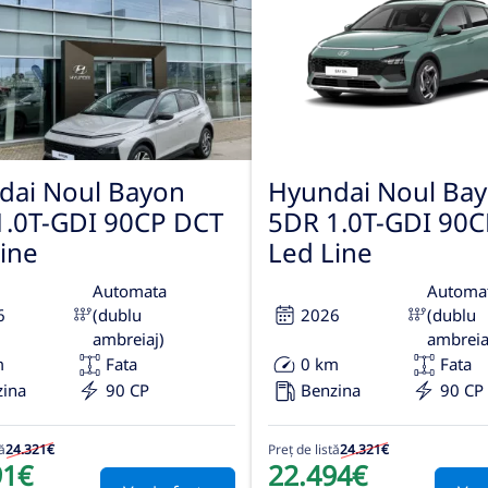
dai Noul Bayon
Hyundai Noul Ba
1.0T-GDI 90CP DCT
5DR 1.0T-GDI 90
ine
Led Line
Automata
Automa
6
(dublu
2026
(dublu
ambreiaj)
ambreia
m
Fata
0 km
Fata
zina
90 CP
Benzina
90 CP
ă
24.321€
Preț de listă
24.321€
91€
22.494€