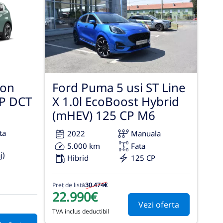
yon
Ford Puma 5 usi ST Line
CP DCT
X 1.0l EcoBoost Hybrid
(mHEV) 125 CP M6
ta
2022
Manuala
5.000 km
Fata
j)
Hibrid
125 CP
Preț de listă
30.474€
22.990€
Vezi oferta
TVA inclus deductibil