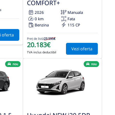
COMFORT+
P
2026
Manuala
0 km
Fata
Benzina
115 CP
i oferta
Preț de listă
23.595€
20.183€
Vezi oferta
TVA inclus deductibil
nou
nou