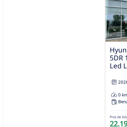
Hyun
5DR 
Led L
202
0 k
Ben
Preț de list
22.1