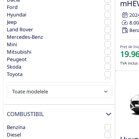
mHEV
Ford
Hyundai
202
Jeep
8.0
Land Rover
Ben
Mercedes-Benz
Mini
Preț de list
Mitsubishi
19.9
Peugeot
TVA inclus 
Skoda
Toyota
Volkswagen
Volvo
COMBUSTIBIL
Benzina
Diesel