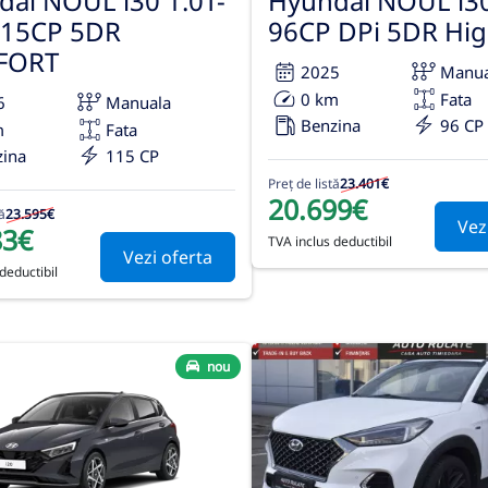
ai NOUL i30 1.0T-
Hyundai NOUL i30
115CP 5DR
96CP DPi 5DR Hi
FORT
2025
Manua
0 km
Fata
6
Manuala
Benzina
96 CP
m
Fata
zina
115 CP
Preț de listă
23.401€
20.699€
ă
23.595€
Vez
83€
TVA inclus deductibil
Vezi oferta
deductibil
nou