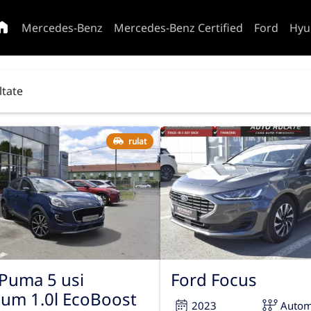
Mercedes-Benz
Mercedes-Benz Certified
Ford
Hyu
ltate
rulat
Puma 5 usi
Ford Focus
ium 1.0l EcoBoost
2023
Autom