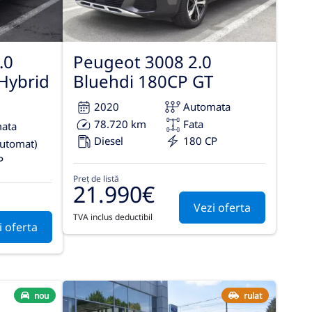
.0
Peugeot 3008 2.0
Hybrid
Bluehdi 180CP GT
2020
Automata
78.720 km
Fata
ata
Diesel
180 CP
automat)
P
Preț de listă
21.990€
Vezi oferta
TVA inclus deductibil
i oferta
nou
rulat