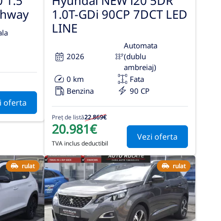
 1.5
Hyundai NEW i20 5DR
ghway
1.0T-GDi 90CP 7DCT LED
LINE
la
Automata
2026
(dublu
ambreiaj)
0 km
Fata
Benzina
90 CP
i oferta
Preț de listă
22.869€
20.981€
Vezi oferta
TVA inclus deductibil
rulat
rulat