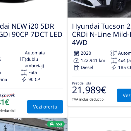
dai NEW i20 5DR
Hyundai Tucson 2
-GDi 90CP 7DCT LED
CRDi N-Line Mild-
4WD
Automata
2020
Autom
6
(dublu
122.941 km
4x4 (
ambreiaj)
Diesel
185 C
m
Fata
zina
90 CP
Preț de listă
21.989€
Vez
ă
22.869€
TVA inclus deductibil
81€
Vezi oferta
deductibil
nou