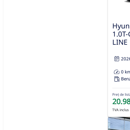
Hyun
1.0T
LINE
202
0 k
Ben
Preț de list
20.9
TVA inclus 