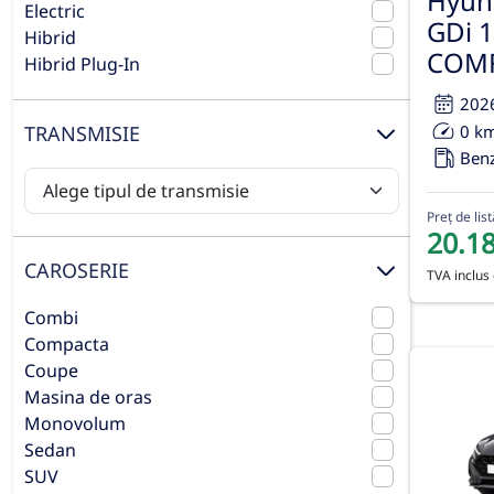
Hyund
Electric
GDi 
Hibrid
COM
Hibrid Plug-In
202
0 k
TRANSMISIE
Ben
Preț de list
20.1
CAROSERIE
TVA inclus 
Combi
Compacta
Coupe
Masina de oras
Monovolum
Sedan
SUV