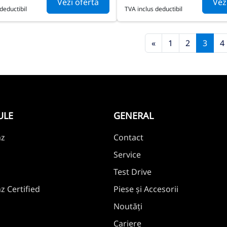
Vezi oferta
Vez
deductibil
TVA inclus deductibil
«
1
2
3
4
ULE
GENERAL
nz
Contact
Service
Test Drive
 Certified
Piese și Accesorii
Noutăți
Cariere