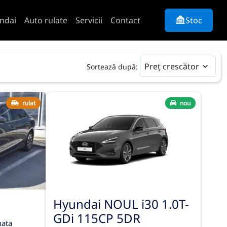
ndai
Auto rulate
Servicii
Contact
Stoc
Preț crescător
Sortează după:
rulat
nou
Hyundai NOUL i30 1.0T-
GDi 115CP 5DR
ata