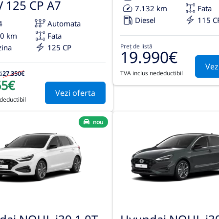
 125 CP A7
7.132 km
Fata
Diesel
115 C
4
Automata
00 km
Fata
Preț de listă
zina
125 CP
19.990€
Vez
TVA inclus nedeductibil
ă
27.350€
65€
Vezi oferta
deductibil
nou