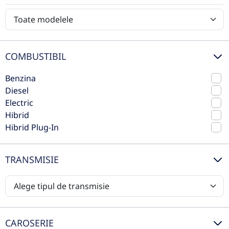
Volkswagen
Benzina
163 CP
Volvo
Preț de listă
34.990€
COMBUSTIBIL
Vezi oferta
TVA inclus deductibil
Benzina
rulat
Diesel
Electric
Hibrid
Hibrid Plug-In
TRANSMISIE
CAROSERIE
Ford Focus 1.0 Ecoboost 6MT