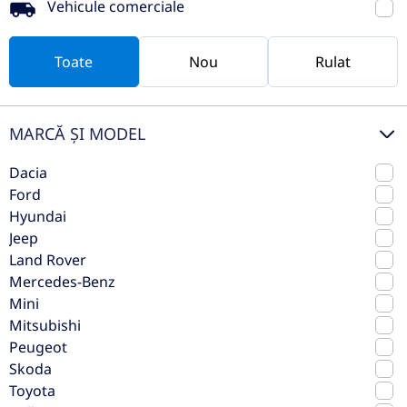
Vehicule comerciale
Vezi oferta
TVA inclus deductibil
Toate
Nou
Rulat
rulat
MARCĂ ȘI MODEL
Dacia
Ford
Hyundai
Jeep
Land Rover
Mercedes-Benz
Mini
Mercedes-Benz GLA 200 4MATIC
Mitsubishi
AMG Line
Peugeot
Skoda
2022
Automata
Toyota
50.347 km
4x4 (automat)