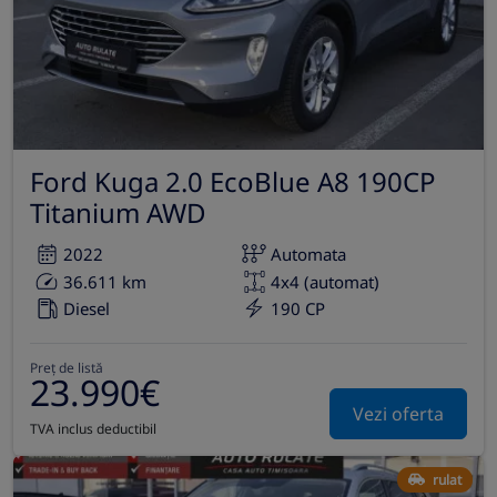
Ford Kuga 2.0 EcoBlue A8 190CP
Titanium AWD
2022
Automata
36.611 km
4x4 (automat)
Diesel
190 CP
Preț de listă
23.990€
Vezi oferta
TVA inclus deductibil
rulat