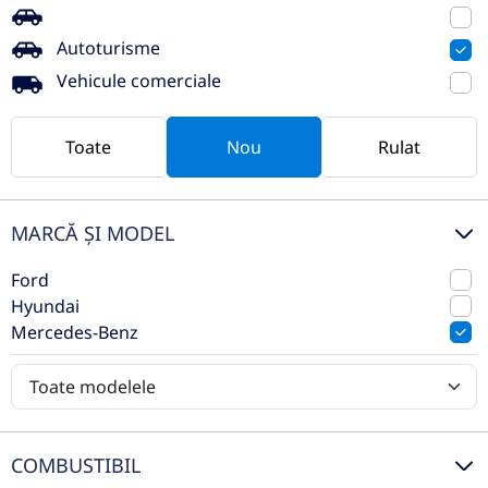
Preț de listă
114.142€
95.469€
Autoturisme
Vezi oferta
Vehicule comerciale
TVA inclus deductibil
nou
Toate
Nou
Rulat
MARCĂ ȘI MODEL
Ford
Hyundai
Mercedes-Benz
Mercedes-Benz GLC Coupé
Mercedes-Benz GLC 220 d 4MATIC
COMBUSTIBIL