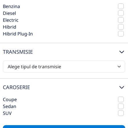
Coupe
Benzina
2025
Automata
Diesel
35 km
4x4 (automat)
Electric
Diesel
197 CP
Hibrid
Hibrid Plug-In
Preț de listă
88.284€
78.045€
TRANSMISIE
Vezi oferta
TVA inclus deductibil
nou
CAROSERIE
Coupe
Sedan
SUV