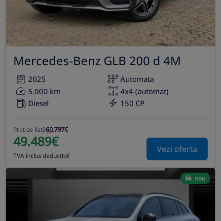
Mercedes-Benz GLB 200 d 4M
2025
Automata
5.000 km
4x4 (automat)
Diesel
150 CP
Preț de listă
60.797€
49.489€
Vezi oferta
TVA inclus deductibil
nou