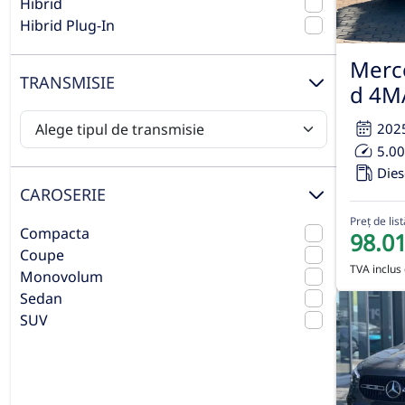
Hibrid
Hibrid Plug-In
Merc
TRANSMISIE
d 4M
202
5.0
Dies
CAROSERIE
Preț de list
Compacta
98.0
Coupe
TVA inclus 
Monovolum
Sedan
SUV