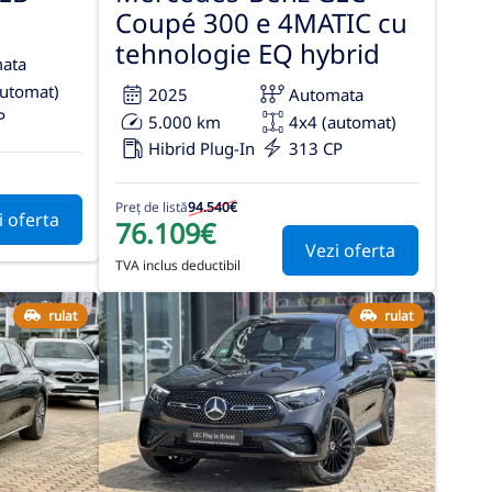
Coupé 300 e 4MATIC cu
tehnologie EQ hybrid
ata
automat)
2025
Automata
P
5.000 km
4x4 (automat)
Hibrid Plug-In
313 CP
Preț de listă
94.540€
i oferta
76.109€
Vezi oferta
TVA inclus deductibil
rulat
rulat