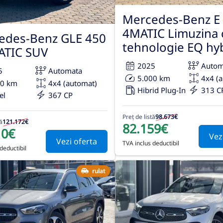
Mercedes-Benz E 
4MATIC Limuzina 
edes-Benz GLE 450
tehnologie EQ hy
ATIC SUV
2025
Autom
5
Automata
5.000 km
4x4 (
00 km
4x4 (automat)
Hibrid Plug-In
313 C
el
367 CP
Preț de listă
98.673€
ă
121.172€
82.159€
10€
Vez
Vezi oferta
TVA inclus deductibil
deductibil
rulat