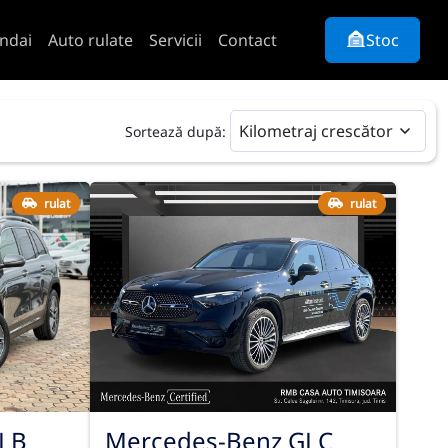
ndai
Auto rulate
Servicii
Contact
Stoc
Kilometraj crescător
Sortează după:
rulat
rulat
Mercedes-Benz GLC
LB