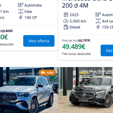
200 d 4M
5
Automata
61 km
Fata
2025
Autom
ric
190 CP
5.000 km
4x4 (
Diesel
150 C
ă
60.806€
80€
Vezi oferta
Preț de listă
60.797€
49.489€
deductibil
Vez
TVA inclus deductibil
rulat