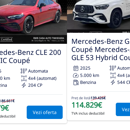
Mercedes-Benz G
Coupé Mercedes
edes-Benz CLE 200
GLE 53 Hybrid Co
IC Coupé
2025
Autom
6
Automata
5.000 km
4x4 (
00 km
4x4 (automat)
Benzina
544 C
zina
204 CP
Preț de listă
139.426€
ă
86.661€
114.829€
79€
Vez
Vezi oferta
TVA inclus deductibil
deductibil