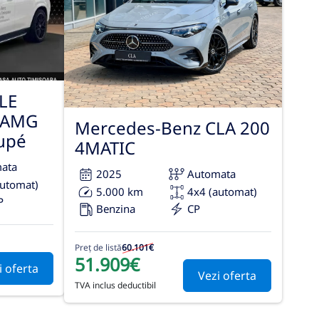
LE
-AMG
Mercedes-Benz CLA 200
upé
4MATIC
ata
2025
Automata
automat)
5.000 km
4x4 (automat)
P
Benzina
CP
Preț de listă
60.101€
51.909€
i oferta
Vezi oferta
TVA inclus deductibil