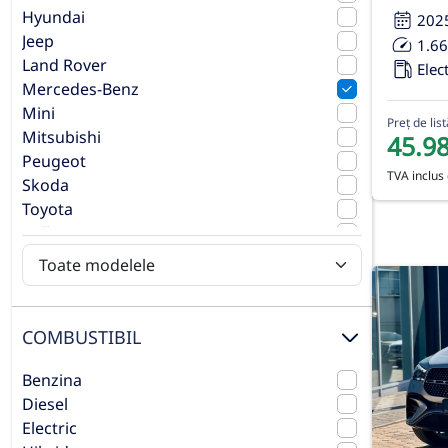
Hyundai
202
Jeep
1.6
Land Rover
Elect
Mercedes-Benz
Mini
Preț de list
Mitsubishi
45.9
Peugeot
TVA inclus 
Skoda
Toyota
Volkswagen
Volvo
COMBUSTIBIL
Benzina
Diesel
Electric