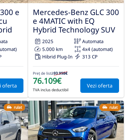
300 e
Mercedes-Benz GLC 300
cu
e 4MATIC with EQ
brid
Hybrid Technology SUV
ata
2025
Automata
automat)
5.000 km
4x4 (automat)
P
Hibrid Plug-In
313 CP
Preț de listă
93.998€
76.109€
i oferta
Vezi oferta
TVA inclus deductibil
rulat
rulat