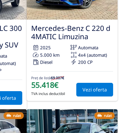
LC 300
Mercedes-Benz C 220 d
4MATIC Limuzina
y SUV
2025
Automata
5.000 km
4x4 (automat)
ata
Diesel
200 CP
automat)
P
Preț de listă
69.007€
55.418€
Vezi oferta
TVA inclus deductibil
i oferta
rulat
rulat