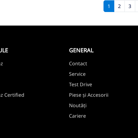
1
2
3
ULE
GENERAL
nz
Contact
Service
Test Drive
 Certified
Piese și Accesorii
Noutăți
Cariere