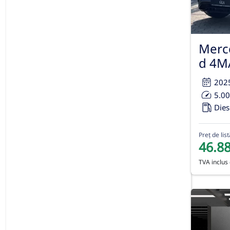
Merc
d 4M
202
5.0
Dies
Preț de list
46.8
TVA inclus 