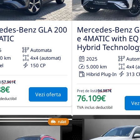
edes-Benz GLA 200
Mercedes-Benz G
ATIC
e 4MATIC with EQ
Hybrid Technolog
5
Automata
00 km
4x4 (automat)
2025
Autom
el
150 CP
5.000 km
4x4 (
Hibrid Plug-In
313 C
ă
57.961€
88€
Preț de listă
94.987€
Vezi oferta
76.109€
deductibil
Vez
TVA inclus deductibil
rulat