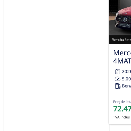
Merc
4MAT
202
5.0
Ben
Preț de list
72.4
TVA inclus 